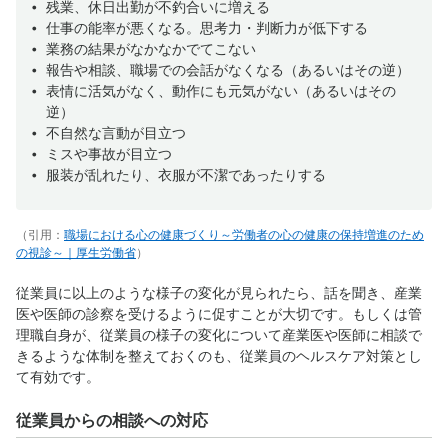
残業、休日出勤が不釣合いに増える
仕事の能率が悪くなる。思考力・判断力が低下する
業務の結果がなかなかでてこない
報告や相談、職場での会話がなくなる（あるいはその逆）
表情に活気がなく、動作にも元気がない（あるいはその
逆）
不自然な言動が目立つ
ミスや事故が目立つ
服装が乱れたり、衣服が不潔であったりする
（引用：
職場における心の健康づくり～労働者の心の健康の保持増進のため
の視診～｜厚生労働省
）
従業員に以上のような様子の変化が見られたら、話を聞き、産業
医や医師の診察を受けるように促すことが大切です。もしくは管
理職自身が、従業員の様子の変化について産業医や医師に相談で
きるような体制を整えておくのも、従業員のヘルスケア対策とし
て有効です。
従業員からの相談への対応