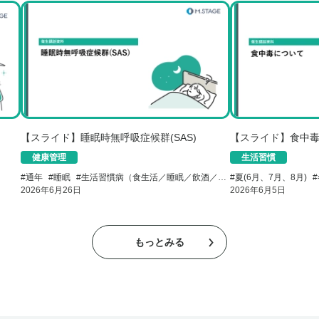
【スライド】睡眠時無呼吸症候群(SAS)
【スライド】食中
健康管理
生活習慣
#
通年
#
睡眠
#
生活習慣病（食生活／睡眠／飲酒／喫煙）
#
夏(6月、7月、8月)
#
2026年6月26日
2026年6月5日
もっとみる