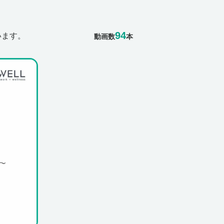
94
います。
動画数
本