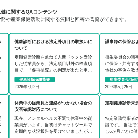
保健に関するQAコンテンツ
労務や産業保健活動に関する質問と回答の閲覧ができます。
つ
健康診断における法定外項目の取扱いに
議事録の保管お
ついて
あ
定期健康診断を兼ねて人間ドックを受診
衛生委員会の議
した従業員から、法定項目以外の検査項
に保管・共有す
ま
目で、『要再検査』の判定が出たと申告
他社の事例を教
が…
…
健康診断/保健指導
衛生委員会/衛生
2026年7月2日
2026年5月25日
い
休業中の従業員と連絡がつかない場合の
定期健康診断未
安否確認対応について
従
現在、メンタルヘルス不調で休業中の従
特定業務従事者
体
業員がいます。当初はチャットツールで
談です。 当社
あ
定期的な状況報告を受けていましたが、
し6か月ごとに
次…
り…