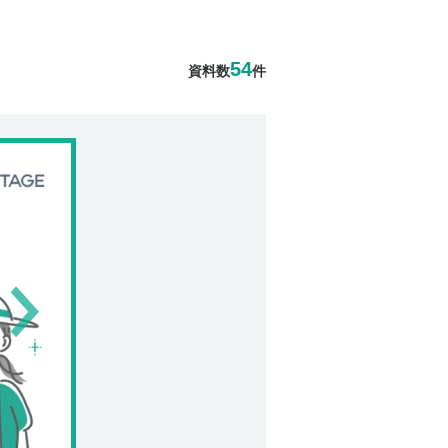
54
資料数
件