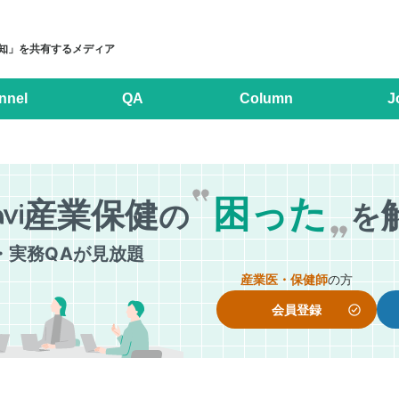
知」を共有するメディア
nnel
QA
Column
J
困った
産業保健
の
を
・実務
Q
Aが見放題
産業医・保健師
の方
会員登録