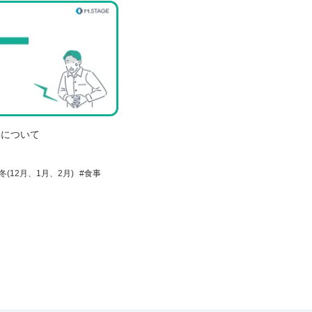
毒について
冬(12月、1月、2月)
#
食事