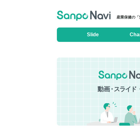
産業保健の「
Slide
Cha
動
画・
スライ
ド