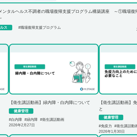
メンタルヘルス不調者の職場復帰支援プログラム構築講座 ～①職場復
～
ルス
#
職場復帰支援プログラム
【衛生講話動画】緑内障・白内障について
【衛生講話動画】
と
健康管理
健康管理
#
白内障
#
緑内障
#
衛生講話動画
2026年2月27日
#
免疫力
#
衛生講話動
2026年1月30日