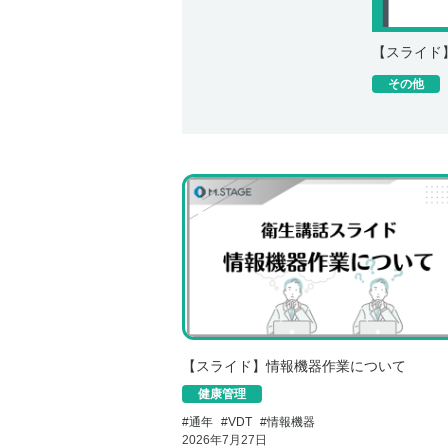
【スライド
その他
【スライド】情報機器作業について
健康管理
#
通年
#
VDT
#
情報機器
2026年7月27日