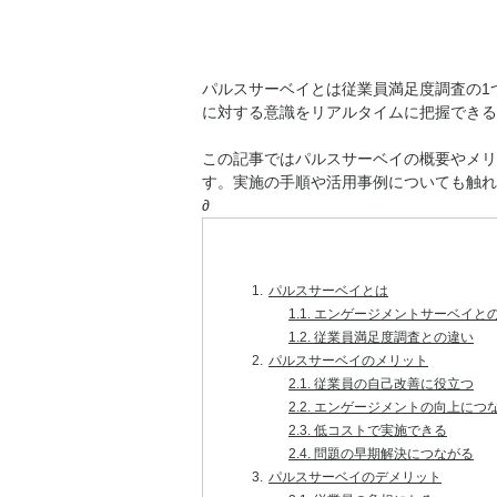
パルスサーベイとは従業員満足度調査の1
に対する意識をリアルタイムに把握できる
この記事ではパルスサーベイの概要やメリ
す。実施の手順や活用事例についても触れ
∂
1.
パルスサーベイとは
1.1.
エンゲージメントサーベイと
1.2.
従業員満足度調査との違い
2.
パルスサーベイのメリット
2.1.
従業員の自己改善に役立つ
2.2.
エンゲージメントの向上につ
2.3.
低コストで実施できる
2.4.
問題の早期解決につながる
3.
パルスサーベイのデメリット