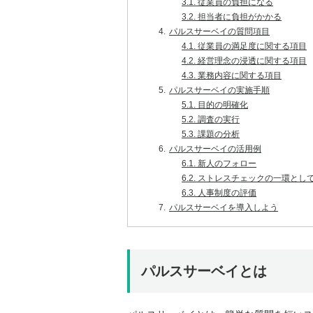
3.1.
従業員の負担になる
3.2.
担当者に負担がかかる
4.
パルスサーベイの質問項目
4.1.
従業員の満足度に関する項目
4.2.
経営理念の浸透に関する項目
4.3.
業務内容に関する項目
5.
パルスサーベイの実施手順
5.1.
目的の明確化
5.2.
調査の実行
5.3.
課題の分析
6.
パルスサーベイの活用例
6.1.
新人のフォロー
6.2.
ストレスチェックの一環とし
6.3.
人事制度の評価
7.
パルスサーベイを導入しよう
パルスサーベイとは