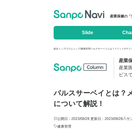
産業保健の「
Slide
Cha
総合トップ
/
コラムトップ
/
健康管理
/
パルスサーベイとは？メリットやデメリ
産業
産業
ビス
パルスサーベイとは？
について解説！
公開日：2023/08/28
更新日：2023/08/28
サ
健康管理