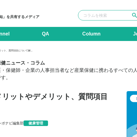
知」を共有するメディア
nnel
QA
Column
J
ット、質問項目について解...
保健ニュース・コラム
医・保健師・企業の人事担当者など産業保健に携わるすべての
です。
メリットやデメリット、質問項目
ンポナビ編集部
健康管理