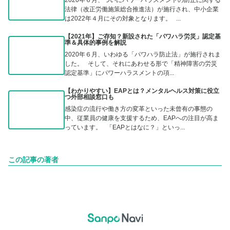
法律（改正労働施策総合推進法）が施行され、中小企業
は2022年４月にその対象となります。 ...
【2021年】ご存知？新設された「パワハラ労災」認定基
準＆具体的事例を解説
2020年６月、いわゆる「パワハラ防止法」が施行されま
した。 そして、それにあわせる形で「精神障害の労災
認定基準」にパワーハラスメントの項...
【わかりやすい】EAPとは？メンタルヘルス対策に役立
つ外部相談窓口も
感染症の流行や働き方の変革といった未曾有の事態の
中、従業員の健康を支援するため、EAPへの注目が高ま
っています。 「EAPとはなに？」といっ...
この記事の著者