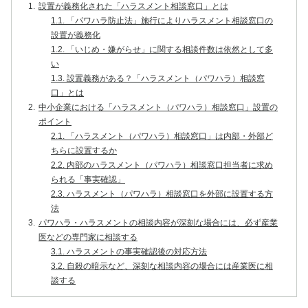
1.
設置が義務化された「ハラスメント相談窓口」とは
1.1.
「パワハラ防止法」施行によりハラスメント相談窓口の
設置が義務化
1.2.
「いじめ・嫌がらせ」に関する相談件数は依然として多
い
1.3.
設置義務がある？「ハラスメント（パワハラ）相談窓
口」とは
2.
中小企業における「ハラスメント（パワハラ）相談窓口」設置の
ポイント
2.1.
「ハラスメント（パワハラ）相談窓口」は内部・外部ど
ちらに設置するか
2.2.
内部のハラスメント（パワハラ）相談窓口担当者に求め
られる「事実確認」
2.3.
ハラスメント（パワハラ）相談窓口を外部に設置する方
法
3.
パワハラ・ハラスメントの相談内容が深刻な場合には、必ず産業
医などの専門家に相談する
3.1.
ハラスメントの事実確認後の対応方法
3.2.
自殺の暗示など、深刻な相談内容の場合には産業医に相
談する