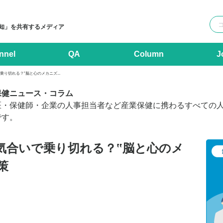
知」を共有するメディア
nnel
QA
Column
J
り切れる？‟脳と心のメカニズ...
保健ニュース・コラム
医・保健師・企業の人事担当者など産業保健に携わるすべての
です。
気合いで乗り切れる？‟脳と心のメ
策