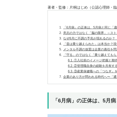
著者・監修：片桐はじめ（公認心理師・臨
1.
「6月病」の正体は、5月病と同じ「
2.
意志の力ではなく「脳の限界」～スト
3.
なぜ6月に不調の予兆が現れるのか？
4.
「昔は乗り越えられた」は本当か？現
5.
メンタル不調の放置は企業の責任を問
6.
「守る」のではなく「乗り越えてもら
6.1.
①入社前のイメージ把握と期
6.2.
②管理職自身の経験を共有す
6.3.
③産業保健職への「つなぎ」
7.
企業のあり方が問われる時代へ〜「通
「6月病」の正体は、5月