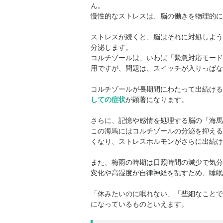
ん。
慢性的なストレスは、脳の働きを物理的に
ストレスが続くと、脳はそれに対処しよう
分泌します。
コルチゾールは、いわば「緊急対応モード
用ですが、問題は、スイッチが入りっぱな
コルチゾールが長期間にわたって出続ける
しての症状
が顕著になります。
さらに、記憶や感情を処理する脳の「海馬
この海馬にはコルチゾールの分泌を抑える
くなり、ストレスホルモンがさらに出続け
また、梅雨の時期は日照時間の減少で気分
変化や高湿度が自律神経を乱すため、睡
「休みたいのに眠れない」「些細なことで
になっているものといえます。