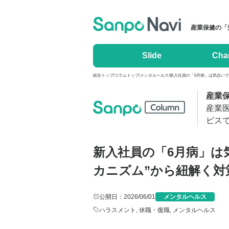
産業保健の「
Slide
Cha
総合トップ
/
コラムトップ
/
メンタルヘルス
/
新入社員の「6月病」は気合いで乗
産業
産業
ビス
新入社員の「6月病」は
カニズム”から紐解く対
公開日：2026/06/01
メンタルヘルス
ハラスメント
,
休職・復職
,
メンタルヘルス