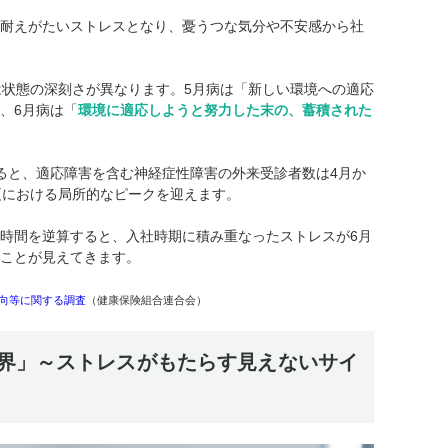
耐えがたいストレスとなり、憂うつな気分や不安感から社
は状態の深刻さが異なります。5月病は「新しい環境への適応
、6月病は「
環境に適応しようと努力した末の、蓄積された
ると
、適応障害を含む神経症性障害の外来受診者数は4月か
夏における局所的なピークを迎えます。
時間を逆算すると、入社時期に積み重なったストレスが6月
ことが見えてきます。
向等に関する調査
（健康保険組合連合会）
界」～ストレスがもたらす見えないサイ