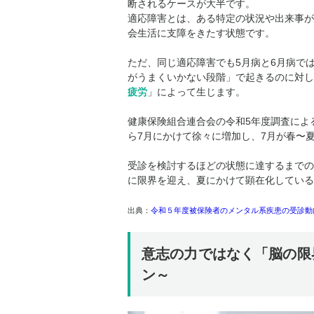
断されるケースが大半です。
適応障害とは、ある特定の状況や出来事が
会生活に支障をきたす状態です。
ただ、同じ適応障害でも5月病と6月病で
がうまくいかない段階」で起きるのに対し
疲労
」によって生じます。
健康保険組合連合会の令和5年度調査によ
ら7月にかけて徐々に増加し、7月が春〜
受診を検討するほどの状態に達するまでの
に限界を迎え、夏にかけて顕在化している
出典：
令和５年度被保険者のメンタル系疾患の受診動
意志の力ではなく「脳の限
ン～