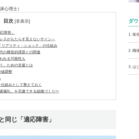
床心理士）
目次
ダウ
[
非表示
]
適応障害」
1. 
レスがもたらす見えないサイン～
「リアリティ・ショック」の仕組み
2. 
代の構造的課題との関連
われる可能性も
う」ための支援とは
3. 
待値調整
る
を仕組みとして整えておく
過儀礼」を完遂できる組織づくり〜
病と同じ「適応障害」