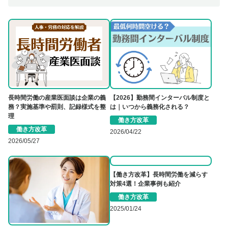
長時間労働の産業医面談は企業の義
【2026】勤務間インターバル制度と
務？実施基準や罰則、記録様式を整
は｜いつから義務化される？
理
働き方改革
働き方改革
2026/04/22
2026/05/27
【働き方改革】長時間労働を減らす
対策4選！企業事例も紹介
働き方改革
2025/01/24