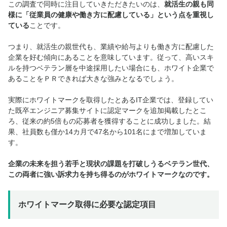
この調査で同時に注目していきただきたいのは、
就活生の親も同
様に「従業員の健康や働き方に配慮している」という点を重視し
ている
ことです。
つまり、就活生の親世代も、業績や給与よりも働き方に配慮した
企業を好む傾向にあることを意味しています。従って、高いスキ
ルを持つベテラン層を中途採用したい場合にも、ホワイト企業で
あることをＰＲできれば大きな強みとなるでしょう。
実際にホワイトマークを取得したとあるIT企業では、登録してい
た既卒エンジニア募集サイトに認定マークを追加掲載したとこ
ろ、従来の約5倍もの応募者を獲得することに成功しました。結
果、社員数も僅か14カ月で47名から101名にまで増加していま
す。
企業の未来を担う若手と現状の課題を打破しうるベテラン世代、
この両者に強い訴求力を持ち得るのがホワイトマークなのです。
ホワイトマーク取得に必要な認定項目