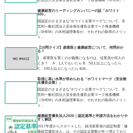
健康経営のリーディングカンパニーの証「ホワイト
500」
国認定のさまざまな”ホワイト企業マーク”について、非
営利一般社団法人安全衛生優良企業マーク推進機構
（SHEM）の木村誠理事長が、それぞれの取得のメリッ
ト...
【10問クイズ】産業医と健康経営について、何問分か
る？
1．産業医を置くのが義務になるのは、従業員が何人の
とき？ A．1人でもいたら B．50人以上になったら
C．100人以上になったら &nb...
取得に高い水準が求められる「ホワイトマーク（安全衛
生優良企業）」
国認定のさまざまな”ホワイト企業マーク”について、非
営利一般社団法人安全衛生優良企業マーク推進機構
（SHEM）の木村誠理事長が、それぞれの取得のメリッ
ト...
健康経営優良法人2026｜認定基準と申請方法をわかりや
すく解説
2017年度からスタートした、経済産業省の認定制度「健
康経営優良法人」は、その認定企業数が年々増えており