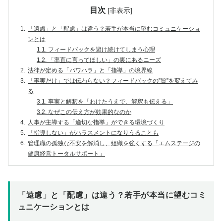
目次
[
非表示
]
1.
「遠慮」と「配慮」は違う？若手が本当に望むコミュニケーショ
ンとは
1.1.
フィードバックを避け続けてしまう心理
1.2.
「率直に言ってほしい」の裏にあるニーズ
2.
法律が定める「パワハラ」と「指導」の境界線
3.
「事実だけ」では伝わらない？フィードバックの”質”を変えてみ
る
3.1.
事実と解釈を「わけたうえで、解釈も伝える」
3.2.
なぜこの伝え方が効果的なのか
4.
人事が主導する「適切な指導」ができる環境づくり
5.
「指導しない」がハラスメントになりうることも
6.
管理職の孤独な不安を解消し、組織を強くする「エムステージの
健康経営トータルサポート」
「遠慮」と「配慮」は違う？若手が本当に望むコミ
ュニケーションとは