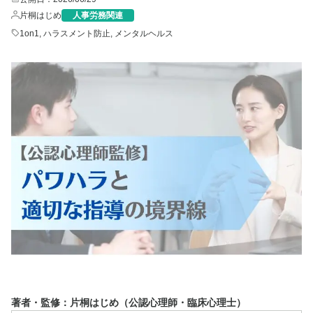
片桐はじめ
人事労務関連
1on1
,
ハラスメント防止
,
メンタルヘルス
著者・監修：片桐はじめ（公認心理師・臨床心理士）