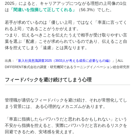
2025」によると、キャリアアップにつながる理想の上司像の1位
は
「間違いを指摘して正してくれる」
（56.3%）でした。
若手が求めているのは「優しい上司」ではなく「率直に言ってく
れる上司」であることがうかがえます。
つまり、伝えるべきことを伝えたうえで相手が受け取りやすい言
葉を選ぶ「配慮」こそが求められているのであり、伝えること自
体を控えてしまう「遠慮」とは異なります。
出典：「
新入社員意識調査2025（3933人が考える成長に必要なもの編）
」│ALL
DIFFERENT株式会社の調査・研究機関であるラーニングイノベーション総合研究所
フィードバックを避け続けてしまう心理
管理職が適切なフィードバックを避け続け、それが常態化してし
まう背景には、 ある心理的なメカニズムがあります。
「率直に指摘したらパワハラだと思われるかもしれない」という
不安から指摘を控えると、実際にパワハラだと言われるリスクを
回避できるため、安堵感を覚えます。