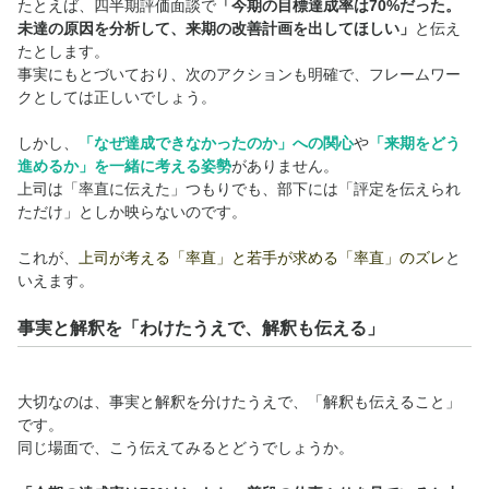
たとえば、四半期評価面談で
「今期の目標達成率は70%だった。
未達の原因を分析して、来期の改善計画を出してほしい」
と伝え
たとします。
事実にもとづいており、次のアクションも明確で、フレームワー
クとしては正しいでしょう。
しかし、
「なぜ達成できなかったのか」への関心
や
「
来期をどう
進めるか」を
一緒に考える姿勢
がありません。
上司は「率直に伝えた」つもりでも、部下には「評定を伝えられ
ただけ」としか映らないのです。
これが、
上司が考える「率直」と若手が求める「率直」のズレ
と
いえます。
事実と解釈を「わけたうえで、解釈も伝える」
大切なのは、事実と解釈を分けたうえで、「解釈も伝えること」
です。
同じ場面で、こう伝えてみるとどうでしょうか。