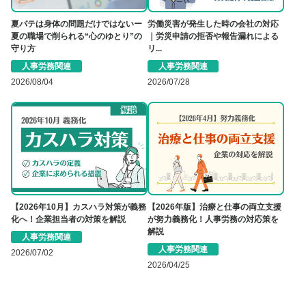
夏バテは身体の問題だけではないー
労働災害が発生した時の会社の対応
夏の職場で削られる“心のゆとり”の
｜労災申請の拒否や報告漏れによる
守り方
リ...
人事労務関連
人事労務関連
2026/08/04
2026/07/28
【2026年10月】カスハラ対策が義務
【2026年版】治療と仕事の両立支援
化へ！企業担当者の対策を解説
が努力義務化！人事労務の対応策を
解説
人事労務関連
人事労務関連
2026/07/02
2026/04/25