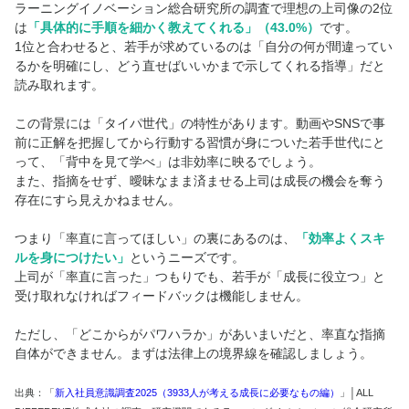
ラーニングイノベーション総合研究所の調査で理想の上司像の2位
は
「具体的に手順を細かく教えてくれる」（43.0%）
です。
1位と合わせると、若手が求めているのは「自分の何が間違ってい
るかを明確にし、どう直せばいいかまで示してくれる指導」だと
読み取れます。
この背景には「タイパ世代」の特性があります。動画やSNSで事
前に正解を把握してから行動する習慣が身についた若手世代にと
って、「背中を見て学べ」は非効率に映るでしょう。
また、指摘をせず、曖昧なまま済ませる上司は成長の機会を奪う
存在にすら見えかねません。
つまり「率直に言ってほしい」の裏にあるのは、
「効率よくスキ
ルを身につけたい」
というニーズです。
上司が「率直に言った」つもりでも、若手が「成長に役立つ」と
受け取れなければフィードバックは機能しません。
ただし、「どこからがパワハラか」があいまいだと、率直な指摘
自体ができません。まずは法律上の境界線を確認しましょう。
出典：「
新入社員意識調査2025（3933人が考える成長に必要なもの編）
」│ALL