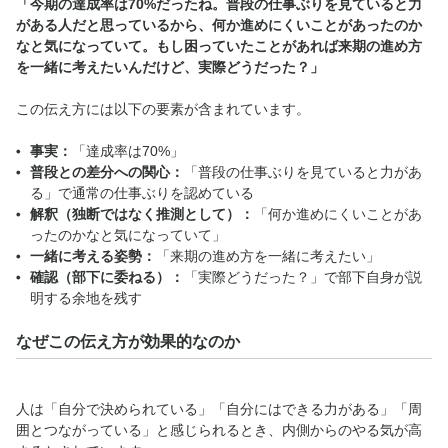
「今期の達成率は70%だったね。普段の仕事ぶりを見ていると力
がある人だと思っているから、何か進めにくいことがあったのか
なと気になっていて。もし困っていたことがあれば来期の進め方
を一緒に考えたいんだけど、実際どうだった？」
この伝え方には以下の要素が含まれています。
事実
：
「達成率は70%」
普段との差分への関心
：
「普段の仕事ぶりを見ていると力があ
る」で通常の仕事ぶりを認めている
解釈（独断ではなく推測として）
：
「何か進めにくいことがあ
ったのかなと気になっていて」
一緒に考える姿勢
：
「来期の進め方を一緒に考えたい」
確認（部下に委ねる）
：
「実際どうだった？」で部下自身が説
明する余地を残す
なぜこの伝え方が効果的なのか
人は「自分で決められている」「自分にはできる力がある」「周
囲とつながっている」と感じられるとき、内側からのやる気が高