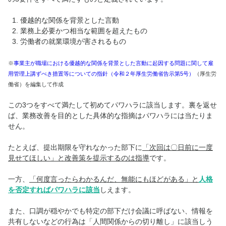
優越的な関係を背景とした言動
業務上必要かつ相当な範囲を超えたもの
労働者の就業環境が害されるもの
※
事業主が職場における優越的な関係を背景とした言動に起因する問題に関して雇
用管理上講ずべき措置等についての指針（令和２年厚生労働省告示第5号）
（厚生労
働省）
を編集して作成
この3つをすべて満たして初めてパワハラに該当します。裏を返せ
ば、業務改善を目的とした具体的な指摘はパワハラには当たりま
せん。
たとえば、提出期限を守れなかった部下に
「次回は〇日前に一度
見せてほしい」と改善策を提示するのは指導
です。
一方、
「何度言ったらわかるんだ、無能にもほどがある」と
人格
を否定すればパワハラに該当
しえます。
また、口調が穏やかでも特定の部下だけ会議に呼ばない、情報を
共有しないなどの行為は「人間関係からの切り離し」に該当しう