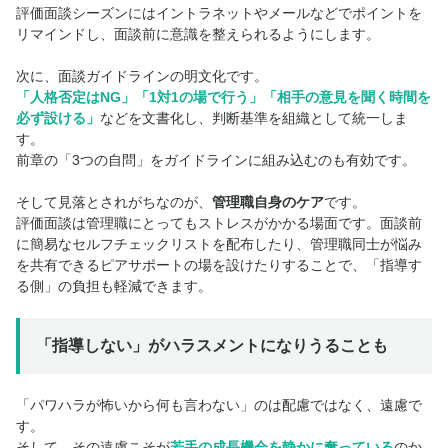
評価面談シーズンにはイントラネットやメールなどでポイントを
リマインドし、面談前に意識を整えられるようにします。
次に、面談ガイドラインの明文化です。
「人格否定はNG」「1対1の場で行う」「相手の意見を聞く時間を
必ず設ける」
などを文書化し、判断基準を組織として統一しま
す。
前章の「3つの自問」をガイドラインに組み込むのも有効です。
そして見落とされがちなのが、
管理職自身のケア
です。
評価面談は管理職にとってもストレスがかかる場面です。面談前
に簡易なセルフチェックリストを配布したり、管理職同士が悩み
を共有できるピアサポートの場を設けたりすることで、「指導す
る側」の負担も軽減できます。
「指導しない」がハラスメントになりうることも
「パワハラが怖いから何も言わない」のは配慮ではなく、遠慮で
す。
そして、その遠慮こそが
若手の成長機会を静かに奪っている
のか