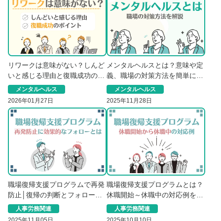
リワークは意味がない？しんど
メンタルヘルスとは？意味や定
いと感じる理由と復職成功のポ
義、職場の対策方法を簡単に解
イント
説
メンタルヘルス
メンタルヘルス
2026年01月27日
2025年11月28日
職場復帰支援プログラムで再発
職場復帰支援プログラムとは？
防止│復帰の判断とフォローア
休職開始～休職中の対応例を解
ップ【後編】
説【前編】
人事労務関連
人事労務関連
2025年11月05日
2025年10月10日