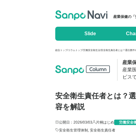
産業保健の「
Slide
Cha
総合トップ
/
コラムトップ
/
労働安全衛生法
/
安全衛生責任者とは？選任要件
産業
産業
ビス
安全衛生責任者とは？
容を解説
公開日：2026/03/03
片桐はじめ
労働安全
安全衛生管理体制
,
安全衛生責任者