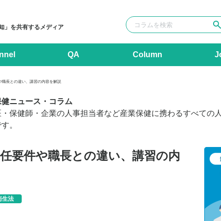
知」を共有するメディア
nnel
QA
Column
J
や職長との違い、講習の内容を解説
保健ニュース・コラム
医・保健師・企業の人事担当者など産業保健に携わるすべての
です。
選任要件や職長との違い、講習の内
衛生法