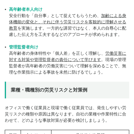
高年齢者本人向け
安全行動を「自分事」として捉えてもらうため、
加齢による身
体機能の変化と、それに伴う労災リスクを客観的に理解させる
教育
を実施します。一方的な講習ではなく、本人の自尊心に配
慮した伝え方を工夫するなどのアプローチが求められます。
管理監督者向け
高年齢者の身体特性や「個人差」を正しく理解し、
労働災害に
対する対策や管理監督者の責任について学びます
。現場の管理
監督者が高年齢者の労働災害について理解を深めることで、無
理な作業指示による事故を未然に防げるでしょう。
業種・職種別の労災リスクと対策例
オフィスで働く従業員と現場で働く従業員では、発生しやすい労
災リスクの種類や原因は異なります。自社の業種や作業特性に合
わせて、どのような事故対策が必要か検討しましょう。