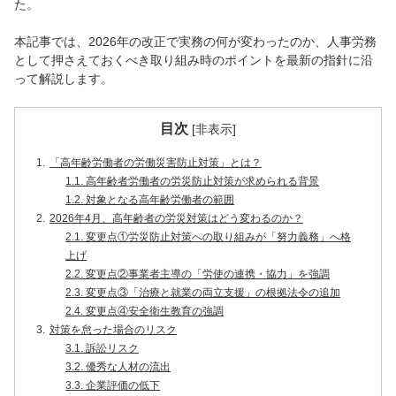
た。
本記事では、2026年の改正で実務の何が変わったのか、人事労務
として押さえておくべき取り組み時のポイントを最新の指針に沿
って解説します。
目次
[
非表示
]
1.
「高年齢労働者の労働災害防止対策」とは？
1.1.
高年齢者労働者の労災防止対策が求められる背景
1.2.
対象となる高年齢労働者の範囲
2.
2026年4月、高年齢者の労災対策はどう変わるのか？
2.1.
変更点①労災防止対策への取り組みが「努力義務」へ格
上げ
2.2.
変更点②事業者主導の「労使の連携・協力」を強調
2.3.
変更点③「治療と就業の両立支援」の根拠法令の追加
2.4.
変更点④安全衛生教育の強調
3.
対策を怠った場合のリスク
3.1.
訴訟リスク
3.2.
優秀な人材の流出
3.3.
企業評価の低下