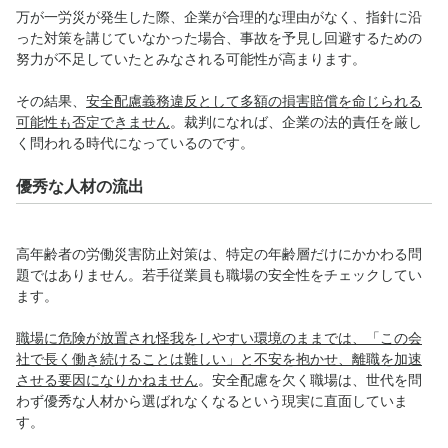
万が一労災が発生した際、企業が合理的な理由がなく、指針に沿
った対策を講じていなかった場合、事故を予見し回避するための
努力が不足していたとみなされる可能性が高まります。
その結果、
安全配慮義務違反として
多額の損害賠償
を命じられる
可能性も否定できません
。裁判になれば、企業の法的責任を厳し
く問われる時代になっているのです。
優秀な人材の流出
高年齢者の労働災害防止対策は、特定の年齢層だけにかかわる問
題ではありません。若手従業員も
職場の安全性をチェックしてい
ます。
職場に危険が放置され怪我をしやすい環境のままでは、「この会
社で長く働き続けることは難しい」と不安を抱かせ、離職を加速
させる要因になりかねません
。安全配慮を欠く職場は、世代を問
わず優秀な人材から選ばれなくなるという現実に直面していま
す。