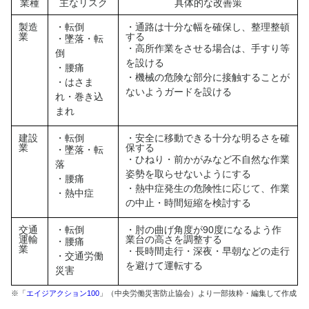
業種
主なリスク
具体的な改善策
製造
・転倒
・通路は十分な幅を確保し、整理整頓
業
する
・墜落・転
・高所作業をさせる場合は、手すり等
倒
を設ける
・腰痛
・機械の危険な部分に接触することが
・はさま
ないようガードを設ける
れ・巻き込
まれ
建設
・転倒
・安全に移動できる十分な明るさを確
業
保する
・墜落・転
・ひねり・前かがみなど不自然な作業
落
姿勢を取らせないようにする
・腰痛
・熱中症発生の危険性に応じて、作業
・熱中症
の中止・時間短縮を検討する
交通
・転倒
・肘の曲げ角度が90度になるよう作
運輸
業台の高さを調整する
・腰痛
業
・長時間走行・深夜・早朝などの走行
・交通労働
を避けて運転する
災害
※「
エイジアクション100
」（中央労働災害防止協会）より一部抜粋・編集して作成