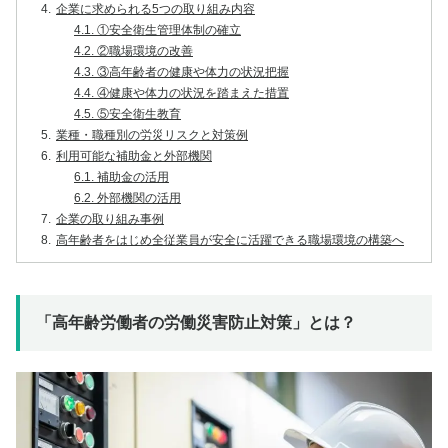
4.
企業に求められる5つの取り組み内容
4.1.
①安全衛生管理体制の確立
4.2.
②職場環境の改善
4.3.
③高年齢者の健康や体力の状況把握
4.4.
④健康や体力の状況を踏まえた措置
4.5.
⑤安全衛生教育
5.
業種・職種別の労災リスクと対策例
6.
利用可能な補助金と外部機関
6.1.
補助金の活用
6.2.
外部機関の活用
7.
企業の取り組み事例
8.
高年齢者をはじめ全従業員が安全に活躍できる職場環境の構築へ
「高年齢労働者の労働災害防止対策」とは？