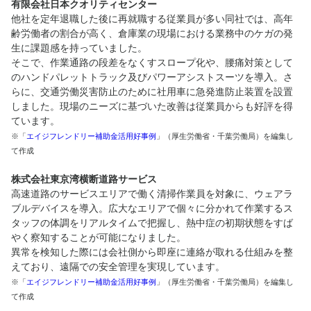
有限会社日本クオリティセンター
他社を定年退職した後に再就職する従業員が多い同社では、高年
齢労働者の割合が高く、倉庫業の現場における業務中のケガの発
生に課題感を持っていました。
そこで、作業通路の段差をなくすスロープ化や、腰痛対策として
のハンドパレットトラック及びパワーアシストスーツを導入。さ
らに、交通労働災害防止のために社用車に急発進防止装置を設置
しました。現場のニーズに基づいた改善は従業員からも好評を得
ています。
※「
エイジフレンドリー補助金活用好事例
」（厚生労働省・千葉労働局）を編集し
て作成
株式会社東京湾横断道路サービス
高速道路のサービスエリアで働く清掃作業員を対象に、ウェアラ
ブルデバイスを導入。広大なエリアで個々に分かれて作業するス
タッフの体調をリアルタイムで把握し、熱中症の初期状態をすば
やく察知することが可能になりました。
異常を検知した際には会社側から即座に連絡が取れる仕組みを整
えており、遠隔での安全管理を実現しています
。
※「
エイジフレンドリー補助金活用好事例
」（厚生労働省・千葉労働局）を編集し
て作成