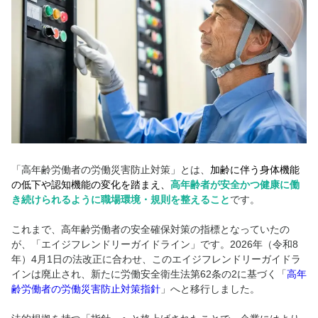
「高年齢労働者の労働災害防止対策」とは、
加齢に伴う身体機能
の低下や認知機能の変化を踏まえ、
高年齢者が安全かつ健康に働
き続けられるように職場環境・規則を整えること
です。
これまで、高年齢労働者の安全確保対策の指標となっていたの
が、「エイジフレンドリーガイドライン」です。2026年（令和8
年）4月1日の法改正に合わせ、このエイジフレンドリーガイドラ
インは廃止され、新たに労働安全衛生法第62条の2に基づく
「
高年
齢労働者の労働災害防止対策指針
」
へと移行し
ました。