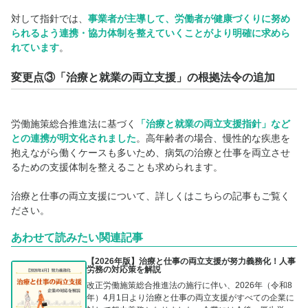
対して指針では、
事業者が主導して、労働者が健康づくりに努め
られるよう連携・協力体制を整えていくことがより明確に求めら
れています
。
変更点③「治療と就業の両立支援」の根拠法令の追加
労働施策総合推進法に基づく
「
治療と就業の両立支援指針
」など
との連携が明文化されました
。高年齢者の場合、慢性的な疾患を
抱えながら働くケースも多いため、
病気の治療と仕事を両立させ
るための支援体制を整えることも求められます。
治療と仕事の両立支援について、詳しくはこちらの記事もご覧く
ださい。
あわせて読みたい関連記事
【2026年版】治療と仕事の両立支援が努力義務化！人事
労務の対応策を解説
改正労働施策総合推進法の施行に伴い、2026年（令和8
年）4月1日より治療と仕事の両立支援がすべての企業に