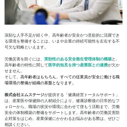
深刻な人手不足が続く中、高年齢者が安全かつ意欲的に活躍でき
る環境を整備することは、いまや企業の持続可能性を左右する不
可欠な戦略といえます。
労働災害を防ぐには、
実効性のある安全衛生管理体制の構築
と、
高年齢者の特性に関して
医学的知見を持つ産業医との連携
が欠か
せません。
そして、
高年齢者はもちろん、すべての従業員が安全に働ける職
場環境の整備が組織の基盤となります。
株式会社エムステージ
が提供する「健康経営トータルサポート」
は、産業医や保健師の人材紹介により、健康診断後の日常的なフ
ォローから、職場の状況や環境に合わせて啓もう活動まで、労働
安全の体制構築の整備をサポートします。高年齢者の労働災害防
止対策をはじめ、産業保健にかかわるお悩みがある際は、ぜひご
相談ください。