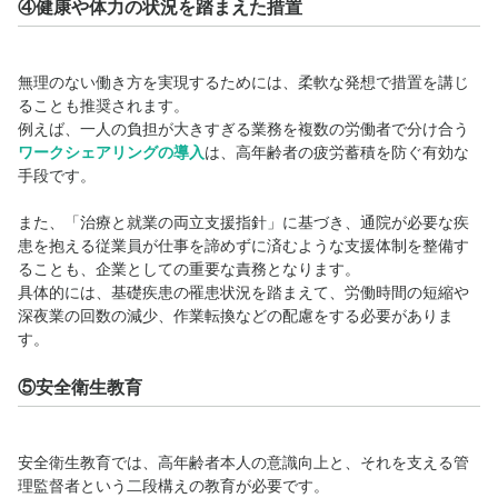
④健康や体力の状況を踏まえた措置
無理のない働き方を実現するためには、柔軟な発想で措置を講じ
ることも推奨されます。
例えば、一人の負担が大きすぎる業務を複数の労働者で分け合う
ワークシェアリング
の導入
は、高年齢者の疲労蓄積を防ぐ有効な
手段です。
また、「
治療と就業の両立支援指針
」に基づき、通院が必要な疾
患を抱える従業員が仕事を諦めずに済むような支援体制を整備す
ることも、企業としての重要な責務となります。
具体的には、基礎疾患の罹患状況を踏まえて、労働時間の短縮や
深夜業の回数の減少、作業転換などの配慮をする必要がありま
す。
⑤安全衛生教育
安全衛生教育では、高年齢者本人の意識向上と、それを支える管
理監督者という二段構えの教育が必要です。