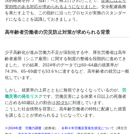
法的根拠を持つ
「指針」
へと格上げされたことで、
企業にはより
実効性のある対応が求められるようになりました
。安全配慮義務
を果たす上でも、この指針に沿ったプロセスが実務のスタンダー
ドになることを認識しておきましょう。
高年齢者労働者の労災防止対策が求められる背景
少子高齢化が進み労働力不足が深刻化する中、厚生労働省は高年
齢者雇用（シニア雇用）に関する制度の整備を段階的に進めてき
ました。
その結果、2024年のデータでは60~64歳の就業率が
74.3%、65~69歳でも53.6％に達するなど、高年齢者の就労は一般
化しています。
しかし、就業率の上昇とともに無視できなくなっているのが、
労
働災害の発生リスク
です。労働災害による休業４日以上の死傷者
に占める60歳以上の割合は
30.0％
に到達しています。
こうした社会情勢を背景に、高年齢労働者の特性に配慮した措置
を講じることが求められるようになっています。
※
2024年度 労働力調査
（総務省）、
令和６年労働災害発生状況について
（厚生労