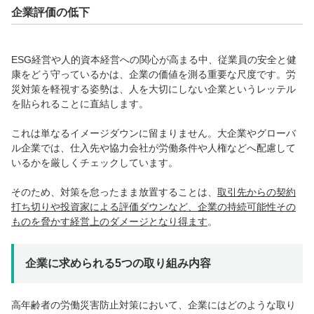
企業評価の低下
ESG経営や人的資本経営への関心が高まる中、従業員の安全と健
康をどう守っているかは、
企業の価値を測る重要な尺度
です。労
災対策を軽視する姿勢は、人を大切にしない企業というレッテル
を貼られることに直結します。
これは単なるイメージダウンに留まりません。大企業やグローバ
ル企業では、仕入先や協力会社が労働条件や人権などへ配慮して
いるかを厳しくチェックしています。
そのため、対策を怠ったまま放置することは、
取引先からの契約
打ち切りや投資家による評価ダウンなど、
企業の持続可能性その
ものを脅かす経営上のダメージ
となり得ます
。
企業に求められる5つの取り組み内容
高年齢者の労働災害防止対策において、企業にはどのような取り