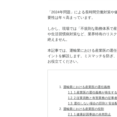
「2024年問題」による長時間労働対策
要性は年々高まっています。
しかし、現場では「不規則な勤務体系で産
や生活習慣病対策など、業界特有のリスク
絶えません。
本記事では、運輸業における産業医の選任
イントを解説します。ミスマッチを防ぎ、
お役立てください。
1.
運輸業における産業医の選任義務
1.1.
1.産業医の選任義務が発生する
1.2.
2.従業員数と有害業務の従事
1.3.
選任しない場合の罰則と安全
2.
運輸業における産業医の役割
2.1.
1.健康起因事故の未然防止