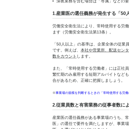
深夜業務を含む場合は「専属」などの要
1.産業医の選任義務が発生する「50
労働安全衛生法により、常時使用する労働
ます（労働安全衛生法第13条）。
「50人以上」の基準は、企業全体の従業
です。
例えば、
本社や営業所、配送センタ
数をカウント
します。
また、「常時使用する労働者」には正社員
繁忙期のみ雇用する短期アルバイトなども
合があるため、正確に把握しましょう。
※
事業場の規模を判断するときの「常時使用する労働
2.従業員数と有害業務の従事者数に
産業医の選任義務がある事業場のうち、常
医」の選任で要件を満たしますが、事業場