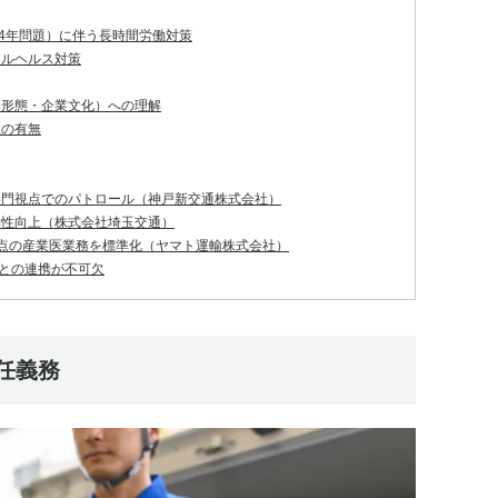
24年問題）に伴う長時間労働対策
タルヘルス対策
務形態・企業文化）への理解
性の有無
専門視点でのパトロール（神戸新交通株式会社）
効性向上（株式会社埼玉交通）
0拠点の産業医業務を標準化（ヤマト運輸株式会社）
との連携が不可欠
任義務