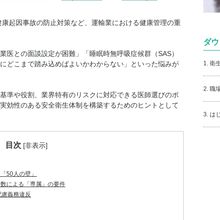
や健康起因事故の防止対策など、運輸業における健康管理の重
ダウ
業医との面談設定が困難」「睡眠時無呼吸症候群（SAS）
1. 
にどこまで踏み込めばよいかわからない」といった悩みが
2. 
基準や役割、業界特有のリスクに対応できる医師選びのポ
実効性のある安全衛生体制を構築するためのヒントとして
3. 
目次
[
非表示
]
「50人の壁」
者数による「専属」の要件
配慮義務違反