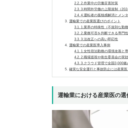
2.2.
2.作業中の労働災害対策
2.3.
3.時間外労働の上限規制（20
2.4.
4.運転者の孤独感解消とメン
3.
運輸業での産業医選びのポイント
3.1.
1.業界の特殊性（不規則な勤
3.2.
2.乗務可否を判断できる専門
3.3.
3.法改正への高い即応性
4.
運輸業での産業医導入事例
4.1.
1.女性宿泊勤務の環境改善と
4.2.
2.職場巡視や衛生委員会の実
4.3.
3.クラウド管理で全国3,00
5.
確実な安全運行と事故防止には産業医
運輸業における産業医の選