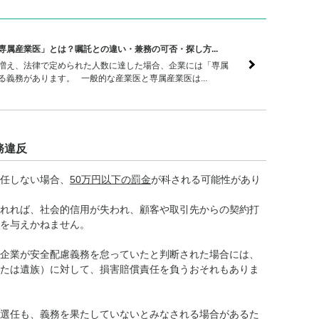
専属産業医」とは？嘱託との違い・兼務の可否・探し方...
増え、法律で定められた人数に達した場合、企業には「専属
る義務があります。 一般的な産業医と専属産業医は...
務違反
任しない場合、
50万円以下の罰金
が科される可能性があり
れれば、社会的信用が失われ、顧客や取引先からの契約打
を与えかねません。
企業が安全配慮義務を怠っていたと判断された場合には、
たは遺族）に対して、損害賠償責任を負うおそれもありま
選任も、義務を果たしていないとみなされる場合があるた