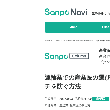
産業保健の「
Slide
Cha
総合トップ
/
コラムトップ
/
産業医
/
運輸業での産業医の選び方は？選任基準や
産業
産業
ビス
運輸業での産業医の選
チを防ぐ方法
公開日：2026/03/31
片桐はじめ
産業医
運輸業・運送業
,
産業医の探し方