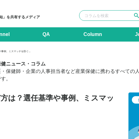
知」を共有するメディア
nnel
QA
Column
J
事例、ミスマッチを防ぐ...
保健ニュース・コラム
医・保健師・企業の人事担当者など産業保健に携わるすべての
です。
び方は？選任基準や事例、ミスマッ