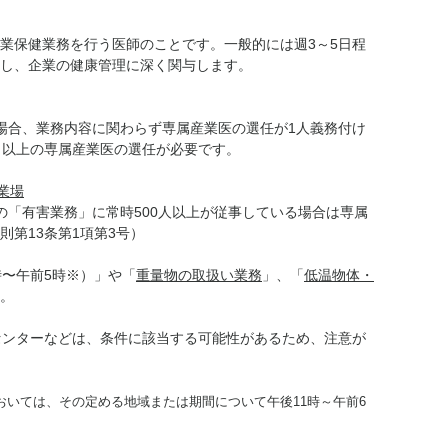
業保健業務を行う医師のことです。一般的には週3～5日程
し、企業の健康管理に深く関与します。
の場合、業務内容に関わらず専属産業医の選任が1人義務付け
2名以上の専属産業医の選任が必要です。
業場
定の「有害業務」に常時500人以上が従事している場合は専属
第13条第1項第3号）
時〜午前5時※）」や「
重量物の取扱い業務
」、「
低温物体・
。
センターなどは、条件に該当する可能性があるため、注意が
いては、その定める地域または期間について午後11時～午前6