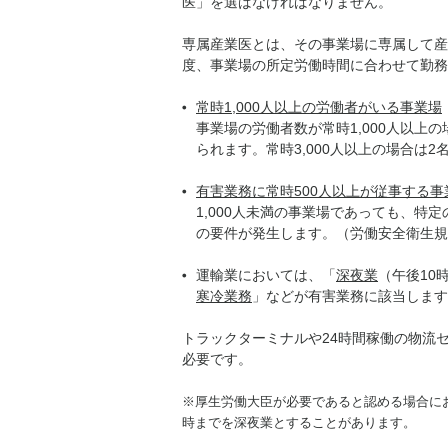
医」を選ばなければなりません。
専属産業医とは、その事業場に専属して産
度、事業場の所定労働時間に合わせて勤務
常時1,000人以上の労働者がいる事業場
事業場の労働者数が常時1,000人以上
られます。常時3,000人以上の場合は
有害業務に常時500人以上が従事する事
1,000人未満の事業場であっても、特
の要件が発生します。（労働安全衛生規則
運輸業においては、「
深夜業
（午後10
寒冷業務
」などが有害業務に該当します
トラックターミナルや24時間稼働の物流
必要です。
※厚生労働大臣が必要であると認める場合にお
時までを深夜業とすることがあります。