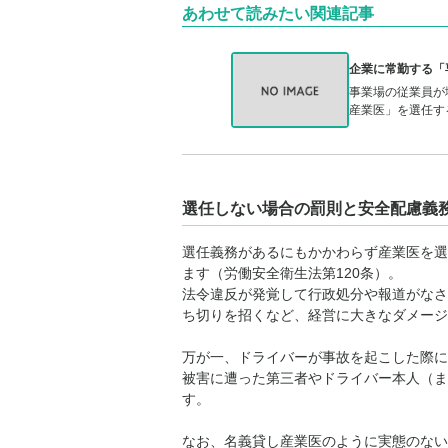
あわせて読みたい関連記事
企業に常勤する「
事業場の従業員が
産業医」を選任す
選任しない場合の罰則と安全配慮義
選任義務があるにもかかわらず産業医を選
ます（労働安全衛生法第120条）。
法令違反が発覚して行政処分や報道がなさ
ち切りを招くなど、経営に大きなダメージ
万が一、ドライバーが事故を起こした際に
被害に遭った第三者やドライバー本人（ま
す。
なお、
名義貸し産業医のように実態のない