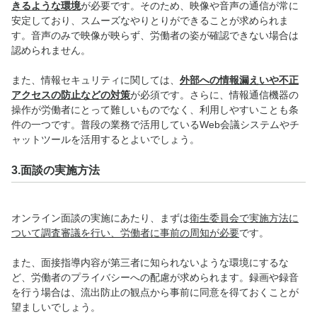
きるような環境
が必要です。そのため、映像や音声の通信が常に
安定しており、スムーズなやりとりができることが求められま
す。音声のみで映像が映らず、労働者の姿が確認できない場合は
認められません。
また、情報セキュリティに関しては、
外部への情報漏えいや不正
アクセスの防止などの対策
が必須です。さらに、情報通信機器の
操作が労働者にとって難しいものでなく、利用しやすいことも条
件の一つです。普段の業務で活用しているWeb会議システムやチ
ャットツールを活用するとよいでしょう。
3.面談の実施方法
オンライン面談の実施にあたり、まずは
衛生委員会で実施方法に
ついて調査審議を行い、労働者に事前の周知が必要
です。
また、面接指導内容が第三者に知られないような環境にするな
ど、労働者のプライバシーへの配慮が求められます。録画や録音
を行う場合は、流出防止の観点から事前に同意を得ておくことが
望ましいでしょう。