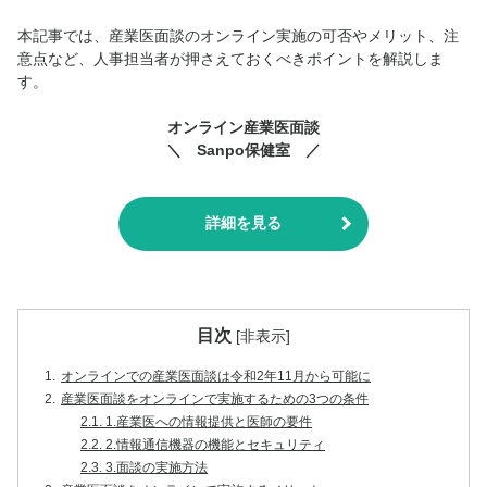
本記事では、産業医面談のオンライン実施の可否やメリット、注
意点など、人事担当者が押さえておくべきポイントを解説しま
す。
オンライン産業医面談
＼ Sanpo保健室 ／
詳細を見る
目次
[
非表示
]
1.
オンラインでの産業医面談は令和2年11月から可能に
2.
産業医面談をオンラインで実施するための3つの条件
2.1.
1.産業医への情報提供と医師の要件
2.2.
2.情報通信機器の機能とセキュリティ
2.3.
3.面談の実施方法