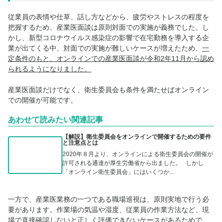
従業員の表情や仕草、話し方などから、疲労やストレスの程度を
把握するため、産業医面談は原則対面での実施が義務でした。し
かし、新型コロナウイルス感染症の影響で在宅勤務を導入する企
業が出てくる中、対面での実施が難しいケースが増えたため、
一
定条件のもと、オンラインでの産業医面談が令和2年11月から認め
られるようになりました。
産業医面談だけでなく、衛生委員会も条件を満たせばオンライン
での開催が可能です。
あわせて読みたい関連記事
【解説】衛生委員会をオンラインで開催するための要件
と注意点とは
2020年８月より、オンラインによる衛生委員会の開催が
許可される通達が厚生労働省から出ました。 しかし
「オンライン衛生委員会」にはいくつか...
一方で、産業医業務の一つである職場巡視は、原則実地で行う必
要があります。作業場の気温や湿度、従業員の作業方法など、現
場で直接確認しないと正しく評価できないケースがあるためで