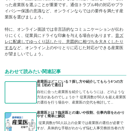
った産業医を選ぶことが重要です。通信トラブル時の対応やプラ
イバシー保護の意識など、オンラインならではの要件を満たす産
業医を選びましょう。
特に、オンライン面談では非言語的なコミュニケーションが伝わ
りにくく、従業員にドライな印象を与える場合があります。
音ズ
レに配慮してゆっくり話したり、意図的に相づちを大きくしたり
する
など、オンライン上のやりとりに応じた対応ができる産業医
が望ましいでしょう。
あわせて読みたい関連記事
産業医はどこにいる？探し方や紹介してもらう4つの方
法【初めて選任】
自社に合った産業医を紹介してもらうには、どのような
方法があるのでしょうか？ 従業員数が50人を超え産業医
の選任を行う場合や、産業医の交代を検討して...
産業医とは？臨床医との違いや役割、仕事内容をわかり
やすく簡単に解説
従業員数が50人以上の企業では産業医の選任が必要で
すが、具体的な手順がわからず悩む人事労務担当者の方