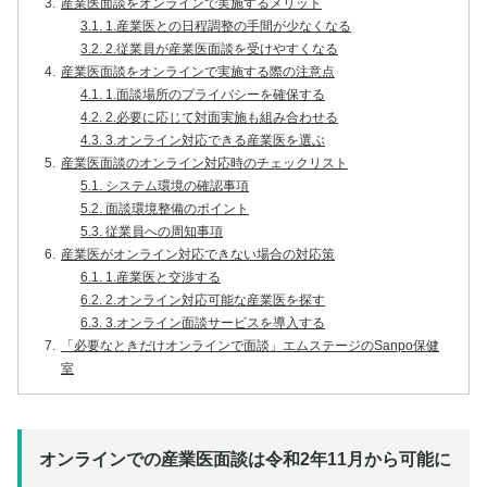
3.
産業医面談をオンラインで実施するメリット
3.1.
1.産業医との日程調整の手間が少なくなる
3.2.
2.従業員が産業医面談を受けやすくなる
4.
産業医面談をオンラインで実施する際の注意点
4.1.
1.面談場所のプライバシーを確保する
4.2.
2.必要に応じて対面実施も組み合わせる
4.3.
3.オンライン対応できる産業医を選ぶ
5.
産業医面談のオンライン対応時のチェックリスト
5.1.
システム環境の確認事項
5.2.
面談環境整備のポイント
5.3.
従業員への周知事項
6.
産業医がオンライン対応できない場合の対応策
6.1.
1.産業医と交渉する
6.2.
2.オンライン対応可能な産業医を探す
6.3.
3.オンライン面談サービスを導入する
7.
「必要なときだけオンラインで面談」エムステージのSanpo保健
室
オンラインでの産業医面談は令和2年11月から可能に