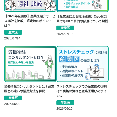
【2026年全国版】産業医紹介サービ
【産業医による職場巡視】2か月に1
ス15社を比較！選定時のポイント
回でもOK？目的や頻度について解説
は？
産業医
産業医
2026/07/10
2026/07/14
労働衛生コンサルタントとは？産業
ストレスチェックでの産業医の役割
医との違いや活用方法を解説
は？実施の流れと産業医選びのポイ
ン...
産業医
産業医
2026/06/20
2026/06/19