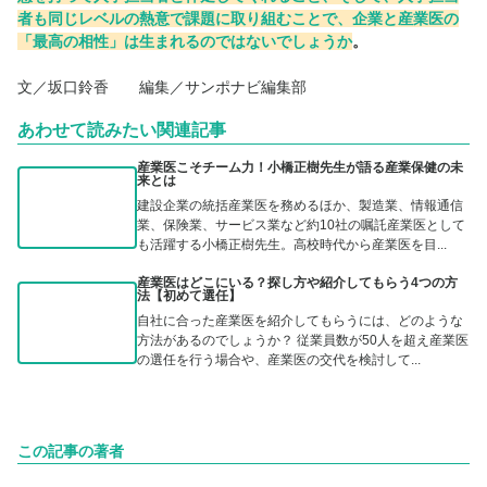
者も同じレベルの熱意で課題に取り組むことで、企業と産業医の
「最高の相性」は生まれるのではないでしょうか
。
文／坂口鈴香 編集／サンポナビ編集部
あわせて読みたい関連記事
産業医こそチーム力！小橋正樹先生が語る産業保健の未
来とは
建設企業の統括産業医を務めるほか、製造業、情報通信
業、保険業、サービス業など約10社の嘱託産業医として
も活躍する小橋正樹先生。高校時代から産業医を目...
産業医はどこにいる？探し方や紹介してもらう4つの方
法【初めて選任】
自社に合った産業医を紹介してもらうには、どのような
方法があるのでしょうか？ 従業員数が50人を超え産業医
の選任を行う場合や、産業医の交代を検討して...
この記事の著者