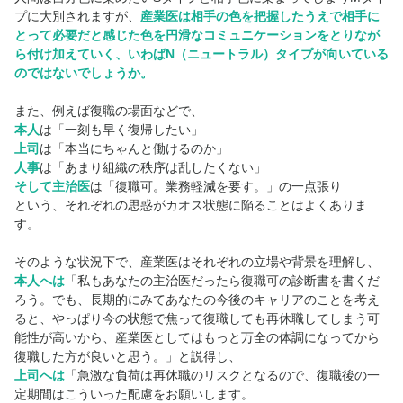
プに大別されますが、
産業医は相手の色を把握したうえで相手に
とって必要だと感じた色を円滑なコミュニケーションをとりなが
ら付け加えていく、いわばN（ニュートラル）タイプが向いている
のではないでしょうか。
また、例えば復職の場面などで、
本人
は「一刻も早く復帰したい」
上司
は「本当にちゃんと働けるのか」
人事
は「あまり組織の秩序は乱したくない」
そして主治医
は「復職可。業務軽減を要す。」の一点張り
という、それぞれの思惑がカオス状態に陥ることはよくありま
す。
そのような状況下で、産業医はそれぞれの立場や背景を理解し、
本人へは
「私もあなたの主治医だったら復職可の診断書を書くだ
ろう。でも、長期的にみてあなたの今後のキャリアのことを考え
ると、やっぱり今の状態で焦って復職しても再休職してしまう可
能性が高いから、産業医としてはもっと万全の体調になってから
復職した方が良いと思う。」と説得し、
上司へは
「急激な負荷は再休職のリスクとなるので、復職後の一
定期間はこういった配慮をお願いします。