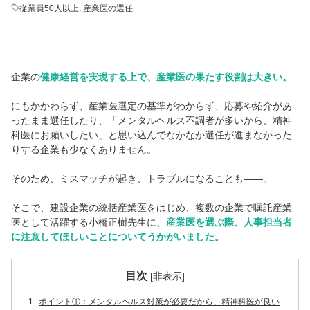
従業員50人以上
,
産業医の選任
企業の
健康経営を実現する上で、産業医の果たす役割は大きい。
にもかかわらず、産業医選定の基準がわからず、応募や紹介があ
ったまま選任したり、「メンタルヘルス不調者が多いから、精神
科医にお願いしたい」と思い込んでなかなか選任が進まなかった
りする企業も少なくありません。
そのため、ミスマッチが起き、トラブルになることも――。
そこで、建設企業の統括産業医をはじめ、複数の企業で嘱託産業
医として活躍する小橋正樹先生に、
産業医を選ぶ際、人事担当者
に注意してほしいことについてうかがいました。
目次
[
非表示
]
1.
ポイント①：メンタルヘルス対策が必要だから、精神科医が良い