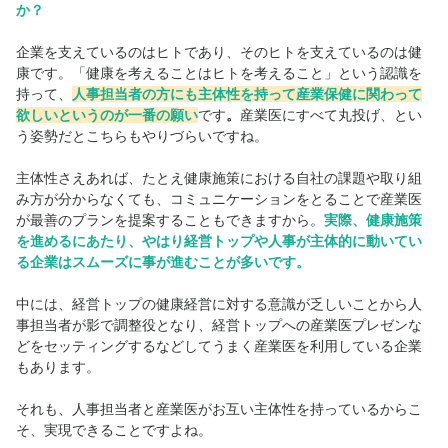
か？
企業を支えているのはヒトであり、そのヒトを支えているのは健
康です。「健康を考えることはヒトを考えること」という認識を
持って、
人事担当者の方にも主体性を持って産業保健に関わって
欲しいというのが一番の願い
です
。
産業医にすべて丸投げ、とい
う姿勢だとこちらもやりづらいですね。
主体性さえあれば、たとえ健康施策における自社の課題や取り組
み方が分からなくても、コミュニケーションをとることで産業医
が最善のプランを提案することもできますから。
実際、健康施策
を進めるにあたり、やはり経営トップや人事が主体的に動いてい
る企業はスムーズに事が進むことが多いです。
中には、経営トップの健康経営に対する意識が乏しいことから人
事担当者が影で調整役となり、経営トップへの産業医プレゼンな
どをセッティングするなどしてうまく産業医を利用している企業
もあります。
それも、人事担当者と産業医がお互い主体性を持っているからこ
そ、実現できることですよね。