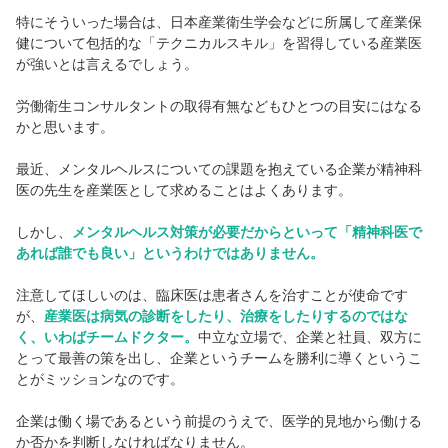
特にそういった場合は、日本産業衛生学会などに所属して産業保
健について包括的な「テクニカルスキル」を習得している産業医
が強いとは言えるでしょう。
労働衛生コンサルタントの取得有無などもひとつの目安にはなる
かと思います。
最近、メンタルヘルスについての課題を抱えている企業が精神科
医の先生を産業医として求めることはよくあります。
しかし、
メンタルヘルス対策が必要だからといって「精神科医で
あれば誰でも良い」というわけではありません。
注意してほしいのは、臨床医は患者さんを治すことが使命です
が、
産業医は病気の診断をしたり、治療をしたりするのではな
く、いわばチームドクター。
中立な立場で、企業と社員、双方に
とって最善の策を出し、企業というチームを勝利に導くというこ
とがミッションなのです。
企業は働く場であるという前提のうえで、医学的見地から働ける
か否かを判断しなければなりません。