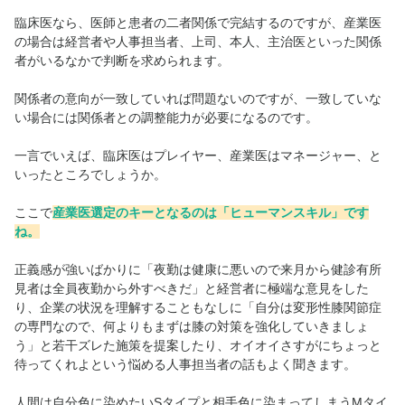
臨床医なら、医師と患者の二者関係で完結するのですが、産業医
の場合は経営者や人事担当者、上司、本人、主治医といった関係
者がいるなかで判断を求められます。
関係者の意向が一致していれば問題ないのですが、一致していな
い場合には関係者との調整能力が必要になるのです。
一言でいえば、臨床医はプレイヤー、産業医はマネージャー、と
いったところでしょうか。
ここで
産業医選定のキーとなるのは「ヒューマンスキル」です
ね。
正義感が強いばかりに「夜勤は健康に悪いので来月から健診有所
見者は全員夜勤から外すべきだ」と経営者に極端な意見をした
り、企業の状況を理解することもなしに「自分は変形性膝関節症
の専門なので、何よりもまずは膝の対策を強化していきましょ
う」と若干ズレた施策を提案したり、オイオイさすがにちょっと
待ってくれよという悩める人事担当者の話もよく聞きます。
人間は自分色に染めたいSタイプと相手色に染まってしまうMタイ