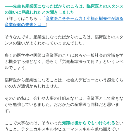
――先生も産業医になったばかりのころは、臨床医とのスタンス
の違いに戸惑われたとお聞きしました
（詳しくはこちら→
「
産業医こそチーム力！小橋正樹先生が語る
産業保健の未来とは」
）
そうなんです。産業医になったばかりのころは、臨床医とのスタ
ンスの違いがよくわかっていませんでした。
多くの医学生や医師は産業医のことはおろか一般社会の常識を学
ぶ機会すら殆どなく、恐らく「労働基準法って何？」というレベ
ルでしょう。
臨床医から産業医になることは、社会人デビューという感覚くら
いの方が適切かもしれません。
そのため私は、会社や人事の仕組みなどは、産業医として働きな
がら勉強していきました。おおかたの産業医も同様だと思いま
す。
ここで大事なのは、そういった
知識は後からでもつけられる
とい
うこと。テクニカルスキルやヒューマンスキルを兼ね揃えてい