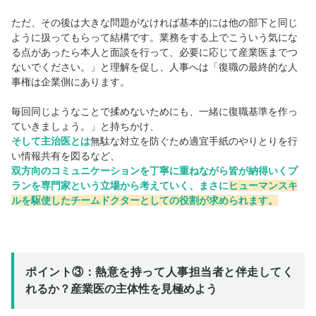
ただ、その後は大きな問題がなければ基本的には他の部下と同じ
ように扱ってもらって結構です。業務をする上でこういう気にな
る点があったら本人と面談を行って、必要に応じて産業医までつ
ないでください。」と理解を促し、人事へは「復職の最終的な人
事権は企業側にあります。
毎回同じようなことで揉めないためにも、一緒に復職基準を作っ
ていきましょう。」と持ちかけ、
そして主治医とは
無駄な対立を防ぐため適宜手紙のやりとりを行
い情報共有を図るなど、
双方向のコミュニケーションを丁寧に重ねながら皆が納得いくプ
ランを専門家という立場から考えていく、まさに
ヒューマンスキ
ルを駆使したチームドクターとしての役割が求められます。
ポイント③：熱意を持って人事担当者と伴走してく
れるか？産業医の主体性を見極めよう