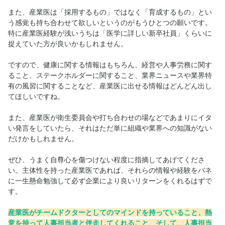
また、産業医は「採用するもの」ではなく「育成するもの」とい
う感覚も持ち合わせて欲しいというのがもうひとつの願いです。
特に産業医経験が浅いうちは「医学に詳しい新卒社員」くらいに
捉えていた方が良いかもしれません。
ですので、健康に関する情報はもちろん、経営や人事労務に関す
ること、ステークホルダーに関すること、業界ニュースや業界特
有の風習に関することなど、産業医に出せる情報はどんどん出し
てほしいですね。
また、産業医が衛生委員会や打ち合わせの場などであまりにイタ
い発言をしていたら、それはただ単に組織や業界への知識がない
だけかもしれません。
ぜひ、うまく自尊心を傷つけない程度に指摘してあげてくださ
い。主体性を持った産業医であれば、それらの情報や経験をバネ
に一生懸命勉強して必ず企業により良いリターンをくれるはずで
す。
産業医がチームドクターとしてのマインドを持っていること、熱
意を持って人事担当者と伴走してくれること、そして、人事担当