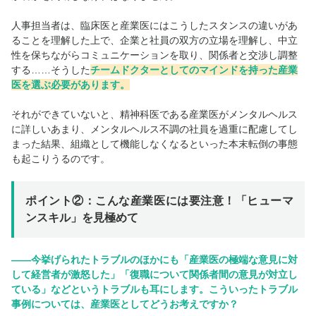
人事担当者は、臨床医と産業医にはこうしたスタンスの違いがあ
ることを理解した上で、企業と社員の双方の立場を理解し、中立
性を保ちながらコミュニケーションを取り、関係者と交渉し調整
する……そうした
チームドクターとしてのマインドを持った産業
医を選ぶ必要があります。
それができていないと、精神科医である産業医がメンタルヘルス
に詳しいあまり、メンタルヘルス不調の社員を過重に配慮してし
まった結果、組織として機能しなくなるといった本末転倒の事態
も起こりうるのです。
ポイント②：こんな産業医には要注意！「ヒューマ
ンスキル」を見極めて
――今挙げられたトラブルのほかにも「産業医の極端な意見に対
して経営者が激怒した」「復職について関係者間の意見が対立し
ている」などというトラブルも耳にします。こういったトラブル
事例については、産業医としてどうお考えですか？