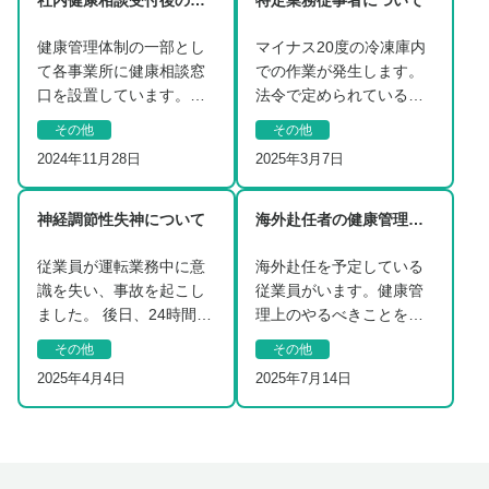
社内健康相談受付後の産業医面談設定について
特定業務従事者について
健康管理体制の一部とし
マイナス20度の冷凍庫内
て各事業所に健康相談窓
での作業が発生します。
口を設置しています。窓
法令で定められているこ
口は衛生管理者が担当
とや、気を付けなければ
その他
その他
し、症状や受診状況など
いけない事があれば教…
2024年11月28日
2025年3月7日
を…
神経調節性失神について
海外赴任者の健康管理について
従業員が運転業務中に意
海外赴任を予定している
識を失い、事故を起こし
従業員がいます。健康管
ました。 後日、24時間心
理上のやるべきことを教
電図検査と脳波の検査を
えてください。…
その他
その他
受け、神経調節性失…
2025年4月4日
2025年7月14日