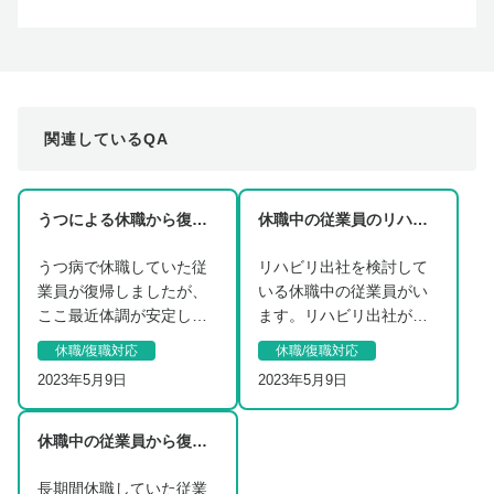
関連しているQA
うつによる休職から復職した従業員への対応について
休職中の従業員のリハビリ出社について
うつ病で休職していた従
リハビリ出社を検討して
業員が復帰しましたが、
いる休職中の従業員がい
ここ最近体調が安定して
ます。リハビリ出社が必
いないようです。欠勤や
要かどうか、実施する場
休職/復職対応
休職/復職対応
遅刻するようになった
合はどのように進めて
2023年5月9日
2023年5月9日
た…
い…
休職中の従業員から復職したいと申し出があったときの対応について
長期間休職していた従業