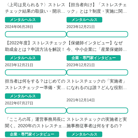
〈上司は見られる？〉ストレス
【担当者向け】「ストレスチェ
チェック結果の取扱い・開示に
ック」とは？制度・実施に関す
関する同意取得の要点
る５つの要点まとめ
メンタルヘルス
メンタルヘルス
2024年06月28日
2023年12月21日
【2022年度】ストレスチェック
【保健師インタビュー】なぜ
助成金とは？申請方法を解説！
今、中小企業に「産業保健師」
が必要なのか
メンタルヘルス
企業・専門家インタビュー
2023年12月21日
2023年12月21日
担当者は何をする？はじめての
ストレスチェックの「実施者」
ストレスチェックー準備・実
になれるのは誰？どんな役割が
施・改善の要点
あるの？
メンタルヘルス
2021年12月14日
2022年07月27日
「こころの耳」運営事務局長に
ストレスチェックの実施者と実
聞く。2020年のストレスチェッ
施事務従事者は何をするの？
クで企業が注意すべき点
企業・専門家インタビュー
メンタルヘルス