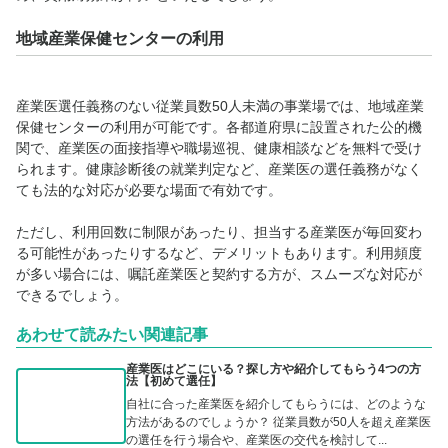
地域産業保健センターの利用
産業医選任義務のない従業員数50人未満の事業場では、地域産業
保健センターの利用が可能です。各都道府県に設置された公的機
関で、産業医の面接指導や職場巡視、健康相談などを無料で受け
られます。健康診断後の就業判定など、産業医の選任義務がなく
ても法的な対応が必要な場面で有効です。
ただし、利用回数に制限があったり、担当する産業医が毎回変わ
る可能性があったりするなど、デメリットもあります。利用頻度
が多い場合には、嘱託産業医と契約する方が、スムーズな対応が
できるでしょう。
あわせて読みたい関連記事
産業医はどこにいる？探し方や紹介してもらう4つの方
法【初めて選任】
自社に合った産業医を紹介してもらうには、どのような
方法があるのでしょうか？ 従業員数が50人を超え産業医
の選任を行う場合や、産業医の交代を検討して...