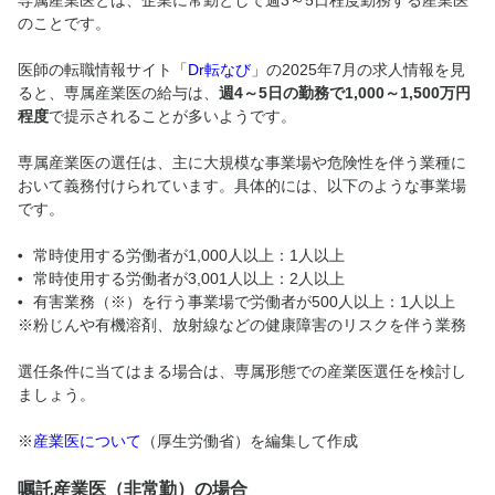
専属産業医とは、企業に常勤として週3～5日程度勤務する産業医
のことです。
医師の転職情報サイト「
Dr転なび
」の2025年7月の求人情報を見
ると、専属産業医の給与は、
週4～5日の勤務で1,000～1,500万円
程度
で提示されることが多いようです。
専属産業医の選任は、主に大規模な事業場や危険性を伴う業種に
おいて義務付けられています。具体的には、以下のような事業場
です。
常時使用する労働者が1,000人以上：1人以上
常時使用する労働者が3,001人以上：2人以上
有害業務（※）を行う事業場で労働者が500人以上：1人以上
※粉じんや有機溶剤、放射線などの健康障害のリスクを伴う業務
選任条件に当てはまる場合は、専属形態での産業医選任を検討し
ましょう。
※
産業医について
（厚生労働省）を編集して作成
嘱託産業医（非常勤）の場合