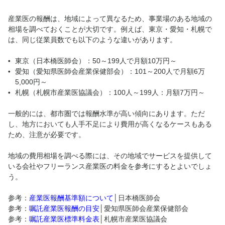
産業医の報酬は、地域によって異なるため、事業場のある地域の
相場を調べておくことが大切です。例えば、東京・愛知・札幌で
は、同じ従業員数でも以下のような違いがあります。
東京（日本橋医師会）：50～199人で月額10万円～
愛知（愛知県医師会産業保健部会）：101～200人で月額6万
5,000円～
札幌（札幌市産業医協議会）：100人～199人：月額7万円～
一般的には、都市圏では報酬水準が高い傾向にあります。ただ
し、地方においても人手不足により費用が高くなるケースもある
ため、注意が必要です。
地域の費用相場を調べる際には、その地域でサービスを提供して
いる会社やフリーランス産業医の料金を参考にするとよいでしょ
う。
参考：
産業医報酬基準額について
│日本橋医師会
参考：
嘱託産業医報酬の目安
│愛知県医師会産業保健部会
参考：
嘱託産業医標準料金表
│札幌市産業医協議会