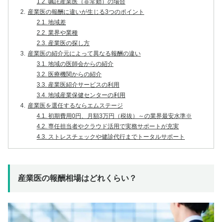
1.2.
嘱託産業医（非常勤）の場合
2.
産業医の報酬に違いが生じる3つのポイント
2.1.
地域差
2.2.
業界や業種
2.3.
産業医の探し方
3.
産業医の紹介元によって異なる報酬の違い
3.1.
地域の医師会からの紹介
3.2.
医療機関からの紹介
3.3.
産業医紹介サービスの利用
3.4.
地域産業保健センターの利用
4.
産業医を選任するならエムステージ
4.1.
初期費用0円、月額3万円（税抜）～の業界最安水準※
4.2.
専任担当者やクラウド活用で実務サポートが充実
4.3.
ストレスチェックや健診代行までトータルサポート
産業医の報酬相場はどれくらい？