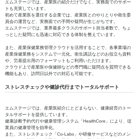
エムステージでは、産業医の紹介だけでなく、実務面でのサポー
トも充実しています。
初めて産業医を選任する企業では、産業医とのやりとりや衛生委
員会の運営など、実務面での手間や疑問が生じがちです。
エムステージでは、業界最多クラスのサポート担当者数で、ちょ
っとした疑問にも迅速に対応できる体制を整えています。
また、産業保健業務管理クラウドを活用することで、各事業場の
産業保健業務をシステムで一元化。衛生講話などのお役立ち資料
や、労基提出用のフォーマットもご利用いただけます。
クラウド上で産業医や保健師などの専門職に疑問点を質問できる
機能もあり、訪問日以外での対応も可能です。
ストレスチェックや健診代行までトータルサポート
エムステージでは、産業医紹介にとどまらない、健康経営のトー
タルサポートを提供しています。
健康診断予約代行や健康管理システム「HealthCore」により、従
業員の健康管理を効率化。
また、ストレスチェック「Co-Labo」や研修サービスなどのメン