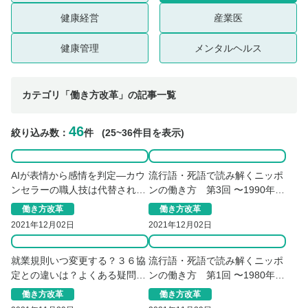
健康経営
産業医
健康管理
メンタルヘルス
カテゴリ「働き方改革」の記事一覧
46
絞り込み数：
件
(25~36件目を表示)
AIが表情から感情を判定―カウ
流行語・死語で読み解くニッポ
ンセラーの職人技は代替されて
ンの働き方 第3回 〜1990年
しまうのか？
代〜
働き方改革
働き方改革
2021年12月02日
2021年12月02日
就業規則いつ変更する？３６協
流行語・死語で読み解くニッポ
定との違いは？よくある疑問を
ンの働き方 第1回 〜1980年代
解説【実践編】
前半・24時間戦っていた時代〜
働き方改革
働き方改革