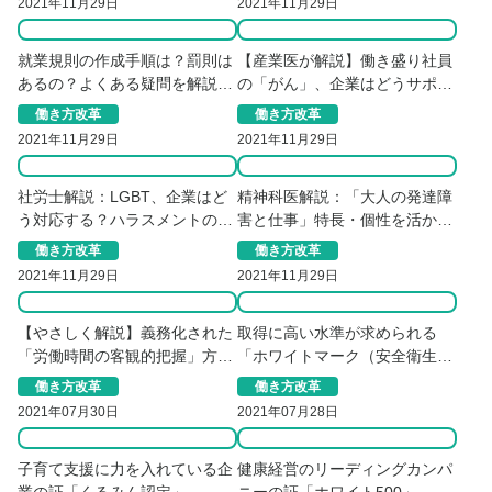
2021年11月29日
2021年11月29日
就業規則の作成手順は？罰則は
【産業医が解説】働き盛り社員
あるの？よくある疑問を解説
の「がん」、企業はどうサポー
【準備編】
トすべきか？
働き方改革
働き方改革
2021年11月29日
2021年11月29日
社労士解説：LGBT、企業はど
精神科医解説：「大人の発達障
う対応する？ハラスメントの注
害と仕事」特長・個性を活かす
意点とは
職場での対応策
働き方改革
働き方改革
2021年11月29日
2021年11月29日
【やさしく解説】義務化された
取得に高い水準が求められる
「労働時間の客観的把握」方法
「ホワイトマーク（安全衛生優
と対象者とは
良企業）」
働き方改革
働き方改革
2021年07月30日
2021年07月28日
子育て支援に力を入れている企
健康経営のリーディングカンパ