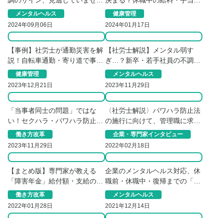
調のサイン、見逃していません
決まる？休職中の給料・手当・
か？
手続き10の疑問
メンタルヘルス
健康管理
2024年09月06日
2024年01月17日
【事例】社労士が通勤災害を解
【社労士解説】メンタル弱す
説！自転車通勤・寄り道で事故
ぎ…？新卒・若手社員の不調原
に遭ったら労災になる？
因と企業の対応策
健康管理
メンタルヘルス
2023年12月21日
2023年11月29日
「当事者同士の問題」ではな
〈社労士解説〉パワハラ防止法
い！セクハラ・パワハラ防止の
の施行に向けて、管理職に求め
根本的な対策とは
られる対策とは
働き方改革
企業・専門家インタビュー
2023年11月29日
2022年02月18日
【まとめ版】専門家が教える
企業のメンタルヘルス対応、休
「障害年金」給付額・支給の３
職前・休職中・復帰までの「最
要件・請求手続きの基本
善」の対応とは
働き方改革
メンタルヘルス
2022年01月28日
2021年12月14日