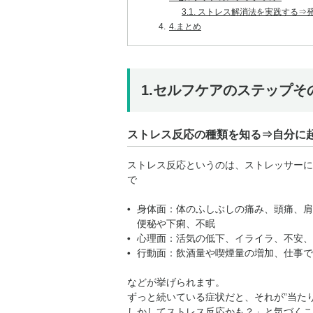
3.1.
ストレス解消法を実践する⇒
4.
4.まとめ
1.セルフケアのステップそ
ストレス反応の種類を知る⇒自分に
ストレス反応というのは、ストレッサーに
で
身体面：体のふしぶしの痛み、頭痛、肩
便秘や下痢、不眠
心理面：活気の低下、イライラ、不安、
行動面：飲酒量や喫煙量の増加、仕事で
などが挙げられます。
ずっと続いている症状だと、それが”当た
しかしてストレス反応かも？」と気づくこ