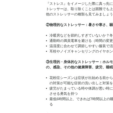
『ストレス』をイメージした際に真っ先に
トレッサーは、取り除くことは困難でも上
他のストレッサーの種類も見てみましょう
②物理的なストレッサー：暑さや寒さ、騒
冷暖房などを節約しすぎていないか？冬
通勤時の満員電車を避ける（時間の変更
温湿度に合わせて調節しやすい服装で活
耳栓やノイズキャンセリングのイヤホン
③生理的・身体的なストレッサー：ホルモ
の、感染、その他の健康障害、疲労、睡眠
花粉症シーズンは症状が出始める前から
の対策が可能な症状の洗い出しと対策を
疲労がたまっている時や体調が悪い時に
させる勇気を持つ
最低6時間以上、できれば7時間以上の
る