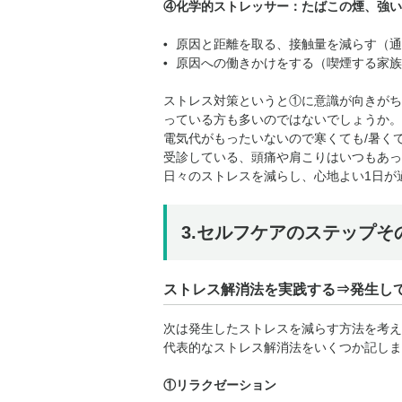
④化学的ストレッサー：たばこの煙、強い
原因と距離を取る、接触量を減らす（通
原因への働きかけをする（喫煙する家族
ストレス対策というと①に意識が向きがち
っている方も多いのではないでしょうか。
電気代がもったいないので寒くても/暑く
受診している、頭痛や肩こりはいつもあっ
日々のストレスを減らし、心地よい1日が
3.セルフケアのステップそ
ストレス解消法を実践する⇒発生し
次は発生したストレスを減らす方法を考え
代表的なストレス解消法をいくつか記しま
①リラクゼーション