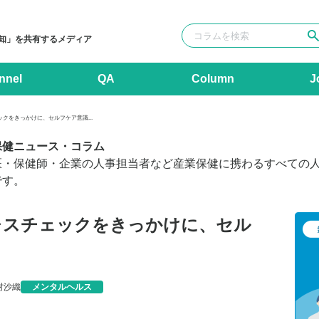
知」を共有するメディア
nnel
QA
Column
J
クをきっかけに、セルフケア意識...
保健ニュース・コラム
医・保健師・企業の人事担当者など産業保健に携わるすべての
です。
レスチェックをきっかけに、セル
村沙織
メンタルヘルス