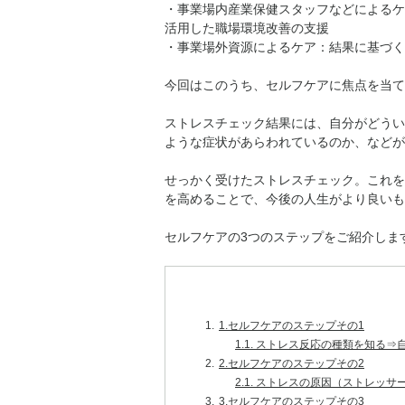
・事業場内産業保健スタッフなどによるケ
活用した職場環境改善の支援
・事業場外資源によるケア：結果に基づく
今回はこのうち、セルフケアに焦点を当て
ストレスチェック結果には、自分がどうい
ような症状があらわれているのか、などが
せっかく受けたストレスチェック。これを
を高めることで、今後の人生がより良いも
セルフケアの3つのステップをご紹介しま
1.
1.セルフケアのステップその1
1.1.
ストレス反応の種類を知る⇒
2.
2.セルフケアのステップその2
2.1.
ストレスの原因（ストレッサ
3.
3.セルフケアのステップその3