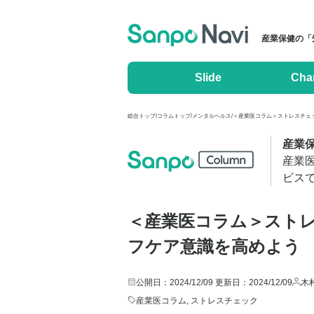
産業保健の「
Slide
Cha
総合トップ
/
コラムトップ
/
メンタルヘルス
/
＜産業医コラム＞ストレスチェッ
産業
産業
ビス
＜産業医コラム＞スト
フケア意識を高めよう
公開日：2024/12/09
更新日：2024/12/09
木
産業医コラム
,
ストレスチェック