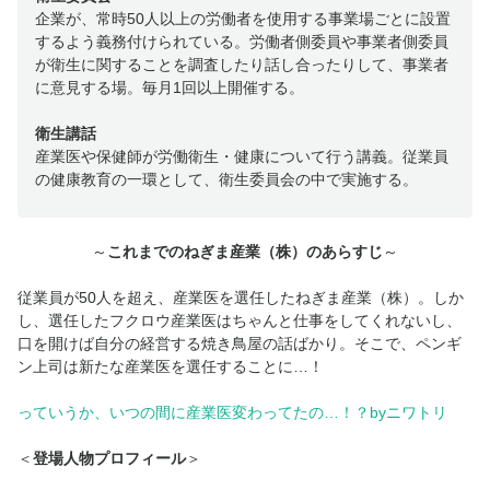
企業が、常時50人以上の労働者を使用する事業場ごとに設置
するよう義務付けられている。労働者側委員や事業者側委員
が衛生に関することを調査したり話し合ったりして、事業者
に意見する場。毎月1回以上開催する。
衛生講話
産業医や保健師が労働衛生・健康について行う講義。従業員
の健康教育の一環として、衛生委員会の中で実施する。
～
これまでのねぎま産業（株）のあらすじ
～
従業員が50人を超え、産業医を選任したねぎま産業（株）。しか
し、選任したフクロウ産業医はちゃんと仕事をしてくれないし、
口を開けば自分の経営する焼き鳥屋の話ばかり。そこで、ペンギ
ン上司は新たな産業医を選任することに…！
っていうか、いつの間に産業医変わってたの…！？byニワトリ
＜
登場人物プロフィール
＞