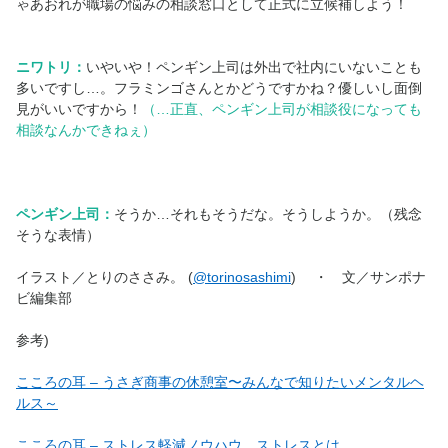
ゃあおれが職場の悩みの相談窓口として正式に立候補しよう！
ニワトリ：
いやいや！ペンギン上司は外出で社内にいないことも
多いですし…。フラミンゴさんとかどうですかね？優しいし面倒
見がいいですから！
（…正直、ペンギン上司が相談役になっても
相談なんかできねぇ）
ペンギン上司：
そうか…それもそうだな。そうしようか。（残念
そうな表情）
イラスト／とりのささみ。 (
@torinosashimi
) ・ 文／サンポナ
ビ編集部
参考)
こころの耳 – うさぎ商事の休憩室〜みんなで知りたいメンタルヘ
ルス～
こころの耳 – ストレス軽減ノウハウ ストレスとは