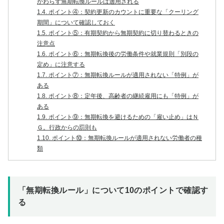
かわらず無期転換ルールは適用される
1.4.
ポイント④：契約更新のカウントに重要な「クーリング
期間」について確認しておく
1.5.
ポイント⑤：有期契約から無期契約に切り替わるときの
注意点
1.6.
ポイント⑥：無期転換後の労働条件や就業規則「別段の
定め」に注意する
1.7.
ポイント⑦：無期転換ルールが適用されない「特例」が
ある
1.8.
ポイント⑧：定年後、高齢者の継続雇用にも「特例」が
ある
1.9.
ポイント⑨：無期転換を避けるための「雇い止め」はＮ
Ｇ。行政からの罰則も
1.10.
ポイント⑩：無期転換ルールが適用されない労働者の種
類
「無期転換ルール」について10のポイントで確認す
る