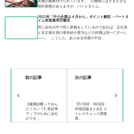
実施が義務付けられています。 労働者にはさまざまな
契約形態がありますが、パートタイム...
2021年「中小企業は４月から」ポイント解説・パートタ
イム有期雇用労働法
同じ会社の中で同じ業務をしているのであれば、正社員
と非正規社員の基本給や賞与などの待遇は同一にすべし
――。 こうした、あらゆる待遇の不合...
前の記事
次の記事
【健康診断ってめん
【57項目・80項目・
どくさい？】受診率
外国語版まとめ】ス
アップのために会社
トレスチェック調査
ができ...
票...