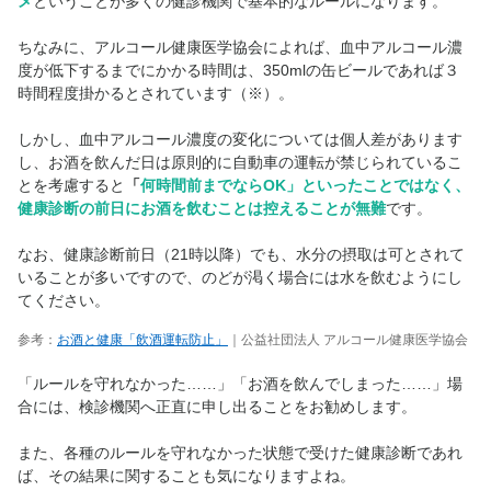
メ
ということが多くの健診機関で基本的なルールになります。
ちなみに、アルコール健康医学協会によれば、血中アルコール濃
度が低下するまでにかかる時間は、350mlの缶ビールであれば３
時間程度掛かるとされています（※）。
しかし、血中アルコール濃度の変化については個人差があります
し、お酒を飲んだ日は原則的に自動車の運転が禁じられているこ
とを考慮すると
「
何時間前までならOK」といったことではなく、
健康診断の前日にお酒を飲むことは控えることが無難
です。
なお、健康診断前日（21時以降）でも、水分の摂取は可とされて
いることが多いですので、のどが渇く場合には水を飲むようにし
てください。
参考：
お酒と健康「飲酒運転防止」
｜公益社団法人 アルコール健康医学協会
「ルールを守れなかった……」「お酒を飲んでしまった……」場
合には、検診機関へ正直に申し出ることをお勧めします。
また、各種のルールを守れなかった状態で受けた健康診断であれ
ば、その結果に関することも気になりますよね。