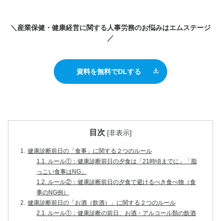
＼産業保健・健康経営に関する人事労務のお悩みはエムステージ
／
資料を無料でDLする
目次
[
非表示
]
1.
健康診断前日の「食事」に関する２つのルール
1.1.
ルール①：健康診断前日の夕食は「21時頃までに」「脂
っこい食事はNG」
1.2.
ルール②：健康診断前日の夕食で避けるべき食べ物（食
事のNG例）
2.
健康診断前日の「お酒（飲酒）」に関する２つのルール
2.1.
ルール①：健康診断の前日、お酒・アルコール類の飲酒