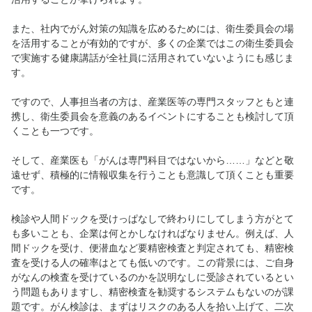
また、社内でがん対策の知識を広めるためには、衛生委員会の場
を活用することが有効的ですが、多くの企業ではこの衛生委員会
で実施する健康講話が全社員に活用されていないようにも感じま
す。
ですので、人事担当者の方は、産業医等の専門スタッフともと連
携し、衛生委員会を意義のあるイベントにすることも検討して頂
くことも一つです。
そして、産業医も「がんは専門科目ではないから……」などと敬
遠せず、積極的に情報収集を行うことも意識して頂くことも重要
です。
検診や人間ドックを受けっぱなしで終わりにしてしまう方がとて
も多いことも、企業は何とかしなければなりません。例えば、人
間ドックを受け、便潜血など要精密検査と判定されても、精密検
査を受ける人の確率はとても低いのです。この背景には、ご自身
がなんの検査を受けているのかを説明なしに受診されているとい
う問題もありますし、精密検査を勧奨するシステムもないのが課
題です。がん検診は、まずはリスクのある人を拾い上げて、二次