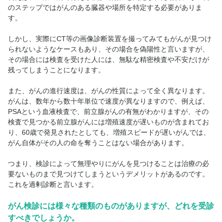
のステップではがんのある臓器や場所を特定する必要がありま
す。
しかし、実際にCT等の画像診断装置を撮ってみてもがんが見つけ
られないようなケースもあり、その場合を偽陽性と言いますが、
その場合には検査を受けた人には、無駄な精密検査や不安だけが
残ってしまうことになります。
また、がんの進行速度は、がんの性質によって全く異なります。
がんは、数年から数十年単位で速度が異なりますので、例えば、
PSAという血液検査で、前立腺がんの有無がわかりますが、その
検査で見つかる前立腺がんには増殖速度が遅いものが含まれてお
り、60歳で発見されたとしても、増殖スピードが遅いがんでは、
がん自体がその人の命を奪うことはない場合があります。
つまり、検診によって無理やりにがんを見つけることは治療の必
要ないものまで見つけてしまうというデメリットがあるのです。
これを過剰診断と言います。
がん検診には様々な種類のものがありますが、どれを受診
すべきでしょうか。