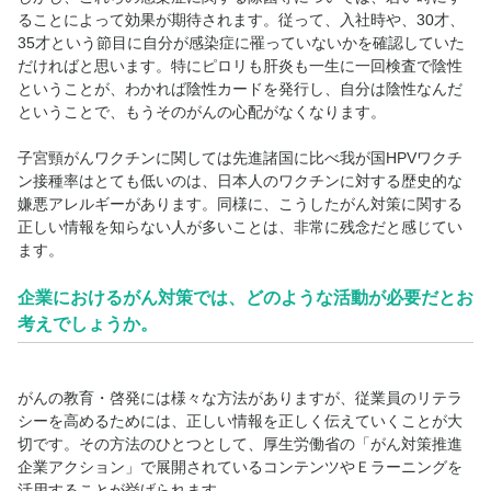
ることによって効果が期待されます。従って、入社時や、30才、
35才という節目に自分が感染症に罹っていないかを確認していた
だければと思います。特にピロリも肝炎も一生に一回検査で陰性
ということが、わかれば陰性カードを発行し、自分は陰性なんだ
ということで、もうそのがんの心配がなくなります。
子宮頸がんワクチンに関しては先進諸国に比べ我が国HPVワクチ
ン接種率はとても低いのは、日本人のワクチンに対する歴史的な
嫌悪アレルギーがあります。同様に、こうしたがん対策に関する
正しい情報を知らない人が多いことは、非常に残念だと感じてい
ます。
企業におけるがん対策では、どのような活動が必要だとお
考えでしょうか。
がんの教育・啓発には様々な方法がありますが、従業員のリテラ
シーを高めるためには、正しい情報を正しく伝えていくことが大
切です。その方法のひとつとして、厚生労働省の「がん対策推進
企業アクション」で展開されているコンテンツやＥラーニングを
活用することが挙げられます。