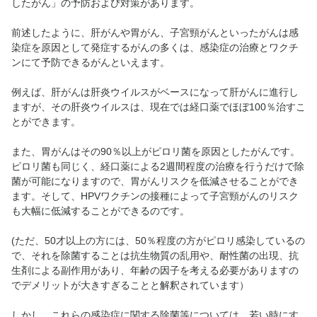
したがん」の予防および対策があります。
前述したように、肝がんや胃がん、子宮頸がんといったがんは感
染症を原因として発症するがんの多くは、感染症の治療とワクチ
ンにて予防できるがんといえます。
例えば、肝がんは肝炎ウイルスがベースになって肝がんに進行し
ますが、その肝炎ウイルスは、現在では経口薬でほぼ100％治すこ
とができます。
また、胃がんはその90％以上がピロリ菌を原因としたがんです。
ピロリ菌も同じく、経口薬による2週間程度の治療を行うだけで除
菌が可能になりますので、胃がんリスクを低減させることができ
ます。そして、HPVワクチンの接種によって子宮頸がんのリスク
も大幅に低減することができるのです。
(ただ、50才以上の方には、50％程度の方がピロリ感染しているの
で、それを除菌することは抗生物質の乱用や、耐性菌の出現、抗
生剤による副作用があり、年齢の因子を考える必要がありますの
でデメリットが大きすぎることと解釈されています）
しかし、これらの感染症に関する除菌等については、若い時にす