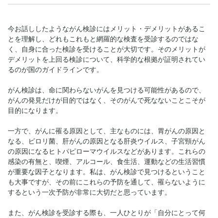
今お話ししたようながん検診にはメリット・デメリットがあるこ
とを理解し、どれもこれもと網羅的な検査を受診するのではな
く、自身に合った検診を受けることが大切です。そのメリットが
デメリットを上回る検診について、科学的な根拠が証明されてい
るのが国のガイドラインです。
がん検診は、命に関わらないがんを見つける可能性があるので、
がんの発見だけが目的ではなく、そのがんで死なないことこそが
目的になります。
一方で、がんに罹る原因として、主なものには、胃がんの原因と
なる、ピロリ菌、肝がんの原因となる肝炎ウイルス、子宮頸がん
の原因になるヒトパピローマウイルスなどがあります。これらの
感染の有無と、喫煙、アルコール、食生活、運動などの生活習慣
が重要な因子となります。私は、がん検診で見つけるということ
も大事ですが、その前にこれらの予防を通して、罹らないように
するという一次予防が非常に大切だと思っています。
また、がん検診を受診する際も、一人ひとりが「自分にとって何