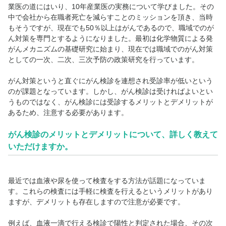
業医の道にはいり、10年産業医の実務について学びました。その
中で会社から在職者死亡を減らすことのミッションを頂き、当時
もそうですが、現在でも50％以上はがんであるので、職域でのが
ん対策を専門とするようになりました。最初は化学物質による発
がんメカニズムの基礎研究に始まり、現在では職域でのがん対策
としての一次、二次、三次予防の政策研究を行っています。
がん対策というと直ぐにがん検診を連想され受診率が低いという
のが課題となっています。しかし、がん検診は受ければよいとい
うものではなく、がん検診には受診するメリットとデメリットが
あるため、注意する必要があります。
がん検診のメリットとデメリットについて、詳しく教えて
いただけますか。
最近では血液や尿を使って検査をする方法が話題になっていま
す。これらの検査には手軽に検査を行えるというメリットがあり
ますが、デメリットも存在しますので注意が必要です。
例えば、血液一滴で行える検診で陽性と判定された場合、その次