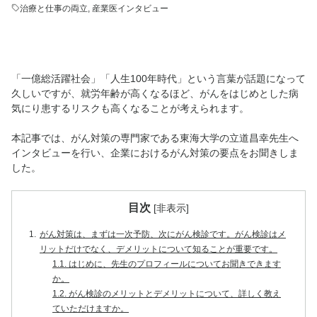
治療と仕事の両立
,
産業医インタビュー
「一億総活躍社会」「人生100年時代」という言葉が話題になって
久しいですが、就労年齢が高くなるほど、がんをはじめとした病
気にり患するリスクも高くなることが考えられます。
本記事では、がん対策の専門家である東海大学の立道昌幸先生へ
インタビューを行い、企業におけるがん対策の要点をお聞きしま
した。
目次
[
非表示
]
1.
がん対策は、まずは一次予防、次にがん検診です。がん検診はメ
リットだけでなく、デメリットについて知ることが重要です。
1.1.
はじめに、先生のプロフィールについてお聞きできます
か。
1.2.
がん検診のメリットとデメリットについて、詳しく教え
ていただけますか。