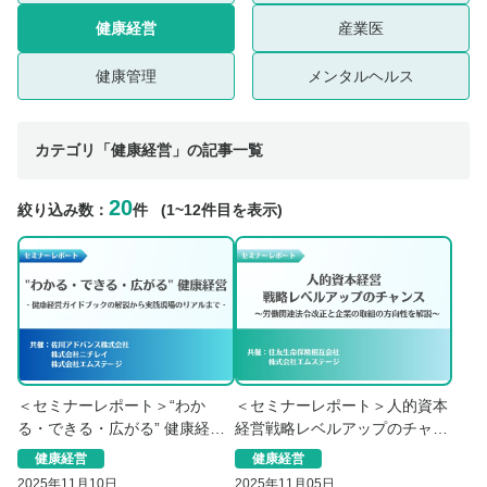
健康経営
産業医
健康管理
メンタルヘルス
カテゴリ「健康経営」の記事一覧
20
絞り込み数：
件
(1~12件目を表示)
＜セミナーレポート＞“わか
＜セミナーレポート＞人的資本
る・できる・広がる” 健康経
経営戦略レベルアップのチャン
営 －健康経営ガイドブックの
ス -労働関連法令改正と企業の
健康経営
健康経営
解説から実践現場のリアルまで
取組の方向性を解説
2025年11月10日
2025年11月05日