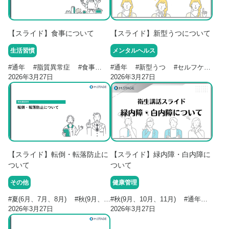
【スライド】食事について
【スライド】新型うつについて
生活習慣
メンタルヘルス
#
通年
#
脂質異常症
#
食事
#
糖尿病
#
通年
#
#
高血圧
新型うつ
#
セルフケア
2026年3月27日
2026年3月27日
【スライド】転倒・転落防止に
【スライド】緑内障・白内障に
ついて
ついて
その他
健康管理
#
夏(6月、7月、8月)
#
秋(9月、10月、11月)
#
秋(9月、10月、11月)
#
通年
#
転倒・転落
#
通年
#
緑内
#
労
2026年3月27日
2026年3月27日