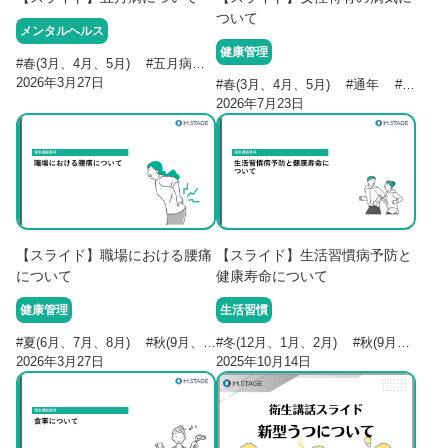
ついて
メンタルヘルス
健康管理
#
春(3月、4月、5月)
#
五月病
#
セルフケア
2026年3月27日
#
春(3月、4月、5月)
#
通年
#
女性の
2026年7月23日
【スライド】職場における腰痛
【スライド】生活習慣病予防と
について
健康寿命について
健康管理
生活習慣
#
夏(6月、7月、8月)
#
秋(9月、10月、11月)
#
冬(12月、1月、2月)
#
通年
#
作業管理
#
秋(9月、10月、11月)
#
腰痛
2026年3月27日
2025年10月14日