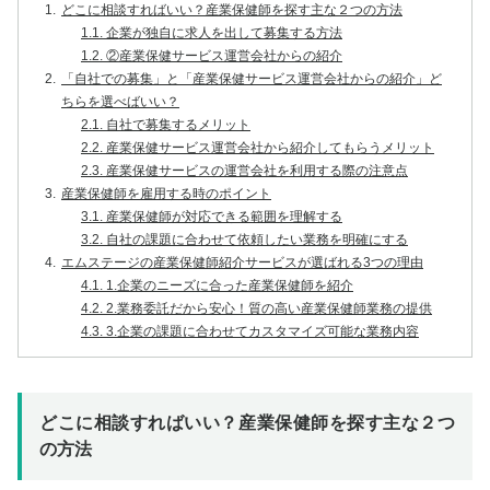
1.
どこに相談すればいい？産業保健師を探す主な２つの方法
1.1.
企業が独自に求人を出して募集する方法
1.2.
②産業保健サービス運営会社からの紹介
2.
「自社での募集」と「産業保健サービス運営会社からの紹介」ど
ちらを選べばいい？
2.1.
自社で募集するメリット
2.2.
産業保健サービス運営会社から紹介してもらうメリット
2.3.
産業保健サービスの運営会社を利用する際の注意点
3.
産業保健師を雇用する時のポイント
3.1.
産業保健師が対応できる範囲を理解する
3.2.
自社の課題に合わせて依頼したい業務を明確にする
4.
エムステージの産業保健師紹介サービスが選ばれる3つの理由
4.1.
1.企業のニーズに合った産業保健師を紹介
4.2.
2.業務委託だから安心！質の高い産業保健師業務の提供
4.3.
3.企業の課題に合わせてカスタマイズ可能な業務内容
どこに相談すればいい？産業保健師を探す主な２つ
の方法