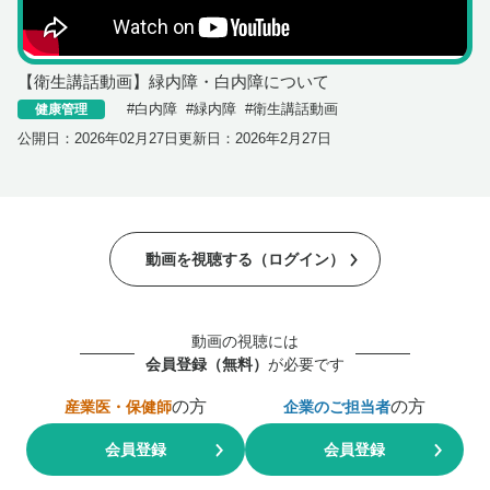
【衛生講話動画】緑内障・白内障について
#
白内障
#
緑内障
#
衛生講話動画
健康管理
公開日：
2026年02月27日
更新日：
2026年2月27日
動画を視聴する（ログイン）
動画の視聴には
会員登録（無料）
が必要です
の方
の方
産業医・保健師
企業のご担当者
会員登録
会員登録