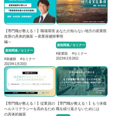
【専門職が教える！】職場環境
あなたの知らない地方の産業医
改善の具体的施策 ～産業保健師
事情
編～
資格関連／セミナー
資格関連／セミナー
#
産業医
#
セミナー
2023年2月28日
#
保健師
#
セミナー
2023年1月20日
【専門職が教える！】従業員の
【専門職が教える！】もう休復
ヘルスリテラシーを高めるため
職を繰り返さないためには
の具体的施策