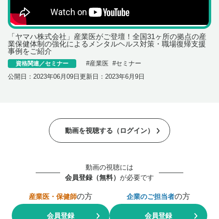
「ヤマハ株式会社」産業医がご登壇！全国31ヶ所の拠点の産
業保健体制の強化によるメンタルヘルス対策・職場復帰支援
事例をご紹介
#
産業医
#
セミナー
資格関連／セミナー
公開日：
2023年06月09日
更新日：
2023年6月9日
動画を視聴する（ログイン）
動画の視聴には
会員登録（無料）
が必要です
の方
の方
産業医・保健師
企業のご担当者
会員登録
会員登録