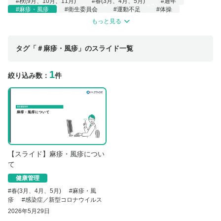
#秋(9月、10月、11月)
#春(3月、4月、5月)
#通年
#麻疹・風疹
#衛生委員会
#運動不足
#体操
#ストレッチ
#痛風
#マタハラ
#救急処置
もっと見る
#ラインによるケア
#PMDD
#PMS
#BCP
#生活習慣病
#夏バテ
#自律神経失調症
#VDT
#情報機器
#花粉症
#セミナー
#長時間労働
#がん
タグ「＃麻疹・風疹」のスライド一覧
#甲状腺疾患
#帯状疱疹
#適応障害
#健康診断
#ストレスチェック
#新型コロナウイルス
#交代制勤務
#更年期障害
#プレゼンティーズム
#頭痛
#冷え症
1
絞り込み数：
件
#熱中症
#緑内障・白内障
#転倒・転落
#新型うつ
#脂質異常症
#食事
#禁煙
#糖尿病
#作業管理
#女性の健康
#五月病
#産業保健師
#睡眠
#アサーション
#感染症／新型コロナウイルス
#高血圧
#腰痛
#生活習慣病（食生活／睡眠／飲酒／喫煙）
#セルフケア
#ラインケア
#ハラスメント
#労働災害
【スライド】麻疹・風疹につい
て
健康管理
#
春(3月、4月、5月)
#
麻疹・風
疹
#
感染症／新型コロナウイルス
2026年5月29日