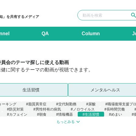
知」を共有するメディア
nnel
QA
Column
J
委員会のテーマ探しに使える動画
保健に関するテーマの動画が視聴できます。
生活習慣
メンタルヘルス
ォーキング
#脂質異常症
#交代制勤務
#尿酸
#職場復帰支援プ
#防災対策
#男性特有の病気
#ノロウイルス
#長時間労働
#カフェイン
#朝食
#情報機器
#生活習慣
#めまい
#
資WG
#緑内障
#目
#ストレスマネジメント
#夏バテ
#ぶ
もっとみる
リウェル
#産業医
#衛生講話動画
#サービス紹介
#Co-Labo
#心臓
#脳
#頭痛
#睡眠
#食生活
#食事
#女性の健
花粉症
#お酒
#飲酒
#パワハラ
#パワーハラスメント
#衛