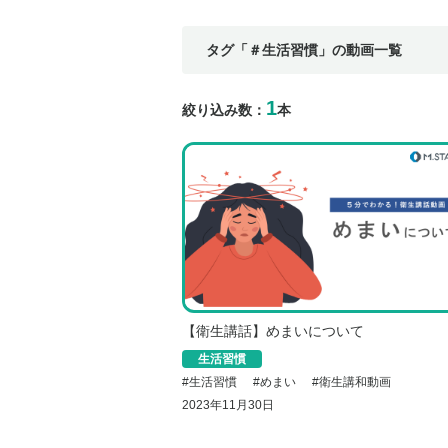
#関係法令（有害業務に係るもの）
#関
#労働衛生（有害業務に係るもの以外のもの）
#メタボリックシンドローム
#セルフケア
タグ「＃生活習慣」の動画一覧
1
絞り込み数：
本
【衛生講話】めまいについて
生活習慣
#
生活習慣
#
めまい
#
衛生講和動画
2023年11月30日