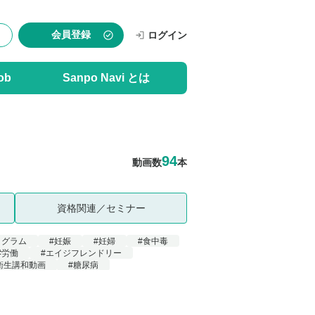
会員登録
ログイン
ob
Sanpo Navi とは
94
動画数
本
資格関連／セミナー
ログラム
#妊娠
#妊婦
#食中毒
#労働
#エイジフレンドリー
衛生講和動画
#糖尿病
っちゃけRadio
#Health Core
#うつ
#ストレスチェック
#保健師
康
#女性
#虫歯
生講話
#労働生理