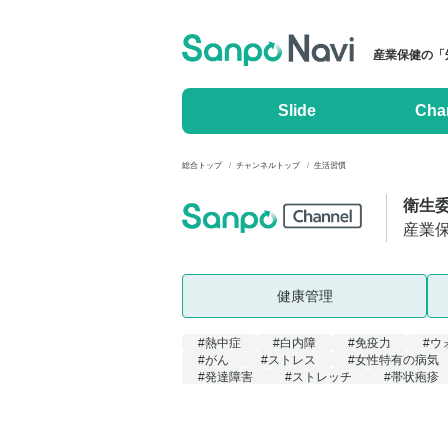
産業保健の「
Slide
Cha
総合トップ
チャンネルトップ
生活習慣
衛生
産業
健康管理
#熱中症
#白内障
#免疫力
#ウ
#がん
#ストレス
#女性特有の病気
#発達障害
#ストレッチ
#帯状疱疹
#ワークライフバランス
#産業医、健康投
#リワーク
#メンタルヘルス不調
#
#セミナー
#衛生管理者
#冷え症
#自律神経失調症
#歯
#血圧
#