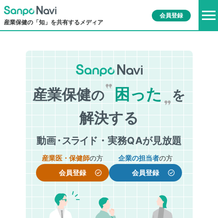
会員登録
産業保健の「知」を共有するメディア
困った
産業保健
の
を
解決する
動
画・
スライ
ド・実務
Q
Aが見放題
産業医・保健師
の方
企業の担当者
の方
会員登録
会員登録